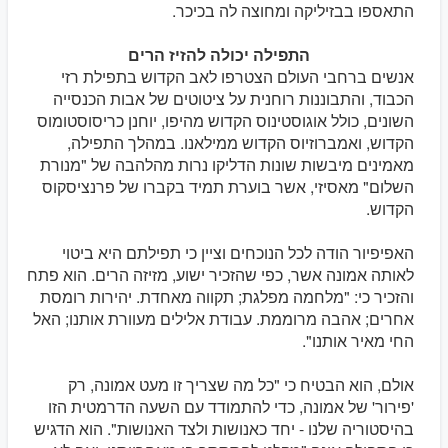
התאספו בבזיליקה ומחוצה לה בכיכר.
התפילה יכולה להזיז הרים
אנשים ברחבי העולם הצטרפו לאב הקדוש בתפילת רזי
הכבוד, והתבוננות רוחנית על ציטוטים של אבות הכנסייה
השונים, כולל אוגוסטינוס הקדוש מהיפו, יוחנן כריסוסטומוס
הקדוש, ואמברוזיוס הקדוש ממילאנו. במהלך התפילה,
מאמינים מיבשות שונות הדליקו נרות מהלהבה של "מנורת
השלום" מאסיזי, אשר בוערת תמיד בקברו של פרנציסקוס
הקדוש.
האפיפיור הודה לכל הנוכחים וציין כי תפילתם היא ביטוי
לאותה אמונה אשר, כפי שהזכיר ישוע, מזיזה הרים. הוא פתח
והזכיר כי: "מלחמה מפלגת; תקווה מאחדת. יהירות רומסת
אחרים; אהבה מרוממת. עבודת אלילים מעוורת אותנו; האל
החי מאיר אותנו".
אולם, הוא הבטיח כי "כל מה שצריך זו מעט אמונה, רק
'פירור' של אמונה, כדי להתמודד עם השעה הדרמטית הזו
בהיסטוריה שלנו - יחד כאנושות ולצד האנושות". הוא הדגיש