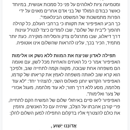
ומטמיעה ציות לאלוהים על פני כל סמכות אנושית, במיוחד
כאשר כבודם המולד של בני אדם אחרים מאוים על ידי
הפרות מתמשכות של המשפט הבינלאומי".
כך הביע האפיפיור את תקוותו כי ברחבי העולם, כל קהילה
תהפוך ל"בית של שלום", שבו לומדים כיצד לנטרל עוינות
דרך דיאלוג, שבו מתרגלים צדק והסליחה מוקירה. כעת יותר
מתמיד, הכיר בכך, עלינו להראות שהשלום אינו אוטופיה.
תפילה לאדון שניצח את המוות ללא נשק או אלימות
האפיפיור אמר כי כל האחים והאחיות מכל לשון, עם ואומה
הם משפחה אחת שבוכה, מקווה וקמה לתחייה שוב, ולפיכך
הוא קרא שוב לאותה משפחה לאמץ את קריאתו של קודמו,
האפיפיור הקדוש יוחנן פאולוס השני, להצהיר יחד: "לא עוד
מלחמה, מסע ללא דרך חזור; לא עוד מלחמה, מעגל אכזרי
של צער ואלימות".
האפיפיור ליאו סיים באיחולי שלום של המשיח הקם לתחייה,
פרי קורבן אהבתו על הצלב, שיהיה עם כל האנשים, והזמין
את כולם להצטרף אליו בדקלום התפילה למען השלום להלן:
אֲדוֹנֵנוּ יֵשׁוּעַ ,