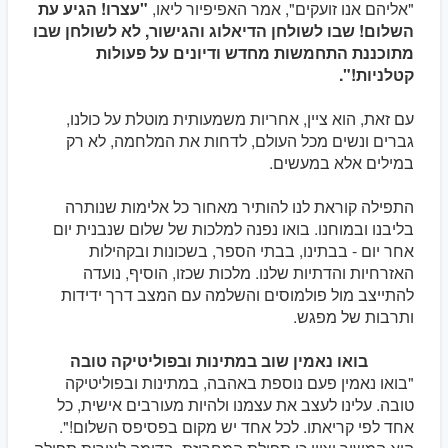
"אליהם אנו זועקים", אמר האפיפיור ליאו,
"עצרו! הגיע עת
השלום! שבו לשולחן הדיאלוג והגישור, לא לשולחן שבו
מתוכננת התחמשות מחדש ודיונים על פעולות
קטלניות!".
עם זאת, הוא ציין, אחריות משמעותית מוטלת על כולנו,
גברים ונשים מכל העולם, לדחות את המלחמה, לא רק
במילים אלא במעשים.
התפילה קוראת לנו להותיר מאחור כל אלימות שנותרה
בליבנו ובמוחנו. בואו נפנה למלכות של שלום שנבנית יום
אחר יום - בבתינו, בבתי הספר, בשכונות ובקהילות
האזרחיות והדתיות שלנו. מלכות שכזו, הוסיף, נועדה
להתייצב מול פולמוסים והשלמה עם המצב דרך ידידות
ותרבות של מפגש.
בואו נאמין שוב במתינות ובפוליטיקה טובה
"בואו נאמין פעם נוספת באהבה, במתינות ובפוליטיקה
טובה. עלינו לעצב את עצמנו ולהיות מעורבים אישית, כל
אחד לפי קריאתו. לכל אחד יש מקום בפסיפס השלום!".