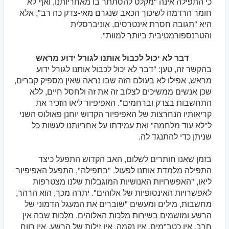
כי התפילה אינה "מקלט להסתתר בו מאחריותנו, ואף לא
חומר הרדמה לשיכוך הכאב שנגרם מאי-צדק כה רב", אלא
היא "תגובה חסרת אינטרסים, אוניברסלית
והטרנספורמטיבית ביותר למוות".
דבר לא יכול לכבול אותנו לגורל ידוע מראש
בהקשר זה, טען: "דבר לא יכול לכבול אותנו לגורל ידוע
מראש, אפילו לא בעולם הזה שבו נראה שאין מספיק קברים,
שכן אנשים ממשיכים לצלוב זה את זה ולחסל חיים, ללא
התחשבות בצדק וברחמים". האפיפיור ליאו הזכיר את
קריאותיו הנחרצות של האפיפיור הקדוש יוחנן פאולוס השני
ל"לא עוד מלחמה" ואת עמידתו על אחריותנו לעשות כל
שניתן כדי להתנגד לה.
בזמן שאנו חותרים לשלום, האב הקדוש התפעל כיצד
התפילה מלמדת אותנו לפעול. "בתפילה", התפעל האפיפיור
ליאו, "האפשרויות האנושיות המוגבלות שלנו מצטרפות
לאפשרויות האינסופיות של אלוהים". יתרה מכך, הוא הרהר,
מחשבות, מילים ומעשים "שוברים את המעגל הדמוני של
הרשע ומושמים בשירות מלכות האלוהים. מלכות שבה אין
חרב, אין כטב"מים, אין נקמה, אין זילות של הרשע, אין רווח