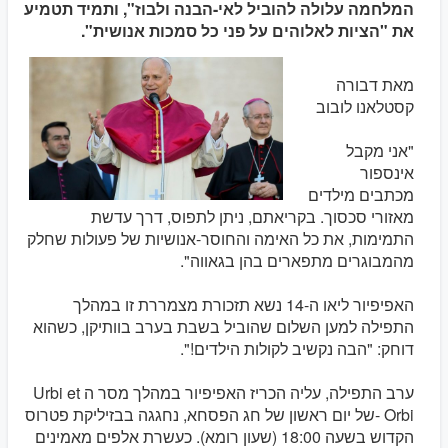
המלחמה עלולה להוביל לאי-הבנה ולבוז", ותמיד תטמיע
את "הציות לאלוהים על פני כל סמכות אנושית".
מאת דבורה
קסטלאנו לובוב
"אני מקבל
אינספור
מכתבים מילדים
מאזורי סכסוך. בקריאתם, ניתן לתפוס, דרך עדשת
התמימות, את כל האימה והחוסר-אנושיות של פעולות שחלק
מהמבוגרים מתפארים בהן בגאווה".
האפיפיור ליאו ה-14 נשא תזכורת מצמררת זו במהלך
התפילה למען השלום שהוביל בשבת בערב בוותיקן, כשהוא
דוחק: "הבה נקשיב לקולות הילדים!".
ערב התפילה, עליה הכריז האפיפיור במהלך מסר ה Urbi et
Orbi -של יום ראשון של חג הפסחא, נחגגה בבזיליקת פטרוס
הקדוש בשעה 18:00 (שעון רומא). כעשרת אלפים מאמינים