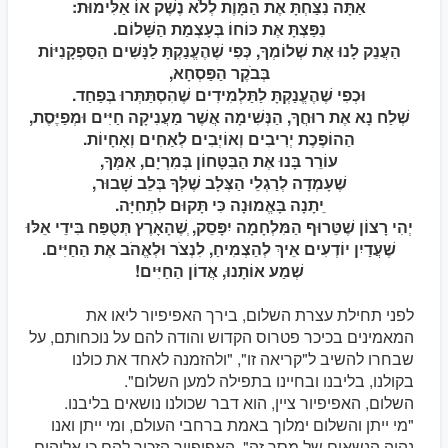
אַתָּה נִצַּחְתָּ אֶת הַמָּוֶת לְלֹא נֶשֶׁק אוֹ אַלִּימוּת:
נִפַּצְתָּ אֶת כּוֹחוֹ בְּעָצְמַת הַשָּׁלוֹם.
הַעֲנֵק לָנוּ אֶת שְׁלוֹמְךָ, כְּפִי שֶׁהֶעֱנַקְתָּ לַנָּשִׁים הַסַּפְקָנִיּוֹת
בְּבֹקֶר הַפַּסְחָא,
וּכְפִי שֶׁהֶעֱנַקְתָּ לַתַּלְמִידִים שֶׁהִסְתַּתְּרוּ בְּפַחַד.
שְׁלַח נָא אֶת רוּחֲךָ, הַנְּשִׁימָה אֲשֶׁר מַעֲנִיקָה חַיִּים וּמְפַיֶּסֶת,
הַהוֹפֶכֶת יְרִיבִים וְאוֹיְבִים לְאַחִים וְאָחָיוֹת.
עוֹרֵר בָּנוּ אֶת הַבִּטָּחוֹן בְּמִרְיָם, אִמְּךָ,
שֶׁעָמְדָה לְרַגְלֵי הַצְּלָב שֶׁלְּךָ בְּלֵב שָׁבוּר,
ֵיתָנָה בָּאֱמוּנָה כִּי תָּקוּם לִתְחִיָּה.
יְהִי רָצוֹן שֶׁטֵּרוּף הַמִּלְחָמָה יִפָּסֵק, ְשֶׁהָאָרֶץ תְּטֻפַּח בִּידֵי אֵלּוּ
שֶׁעֲדַיִן יוֹדְעִים אֵיךְ לְהַצְמִיחַ, לִנְצֹר וּלְאֱהֹב אֶת הַחַיִּים.
שְׁמַע אוֹתָנוּ, אֲדוֹן הַחַיִּים!
לפני תחילת עצרת השלום, בירך האפיפיור ליאו את
המאמינים בכיכר פטרוס הקדוש והודה להם על נוכחותם, על
שבחרו להשיב ל"קריאה זו", "ולהזמנה לאחד את כולנו
בקולנו, בליבנו ובחיינו בתפילה למען השלום".
השלום, האפיפיור ציין, הוא דבר שכולנו נושאים בליבנו.
"מי ייתן והשלום ימלוך באמת ברחבי העולם, ומי ייתן ואנו
נהיה הנשאים של מסר זה". האפיפיור הזכיר להם כי אלוהים