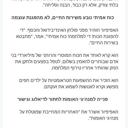
בלתי צודק, אלא רק כבוד, הבנה וסליחה".
כוח אמיתי נובע משירות החיים, לא מהפגנת עוצמה
האפיפיור הזהיר מפני פולחן האינדיבידואל והכסף. "די
להפגנת הכוח! די למלחמה! כוח אמיתי", אמר, "מתבטא
בשירות החיים".
הוא קרא לאחד את הכוח המוסרי והרוחני של מיליארדי בני
אדם שבוחרים להאמין בשלום, לטפל בפצעים ולתקן את
הנזק שהותיר אחריו טירוף המלחמה.
הוא הזכיר את ההשפעות הטראומטיות על ילדים חפים
מפשע וקרא לאנושות לשמוע את זעקתם.
פנייה למנהיגי האומות לחתור לדיאלוג וגישור
האפיפיור אשרר את "האחריות המחייבת שמוטלת על
מנהיגי האומות".