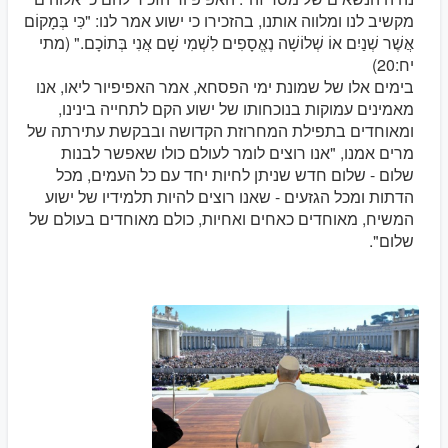
מקשיב לנו ומלווה אותנו, בהזכירו כי ישוע אמר לנו: "כִּי בְּמָקוֹם
אֲשֶׁר שְׁנַיִם אוֹ שְׁלוֹשָׁה נֶאֱסָפִים לִשְׁמִי שָׁם אֲנִי בְּתוֹכָם." (מתי
יח:20)
בימים אלו של שמונת ימי הפסחא, אמר האפיפיור ליאו, אנו
מאמינים עמוקות בנוכחותו של ישוע הקם לתחייה בינינו,
ומאוחדים בתפילת המחרוזת הקדושה ובבקשת עתירתה של
מרים אמנו, "אנו רוצים לומר לעולם כולו שאפשר לבנות
שלום - שלום חדש שניתן לחיות יחד עם כל העמים, מכל
הדתות ומכל הגזעים - שאנו רוצים להיות תלמידיו של ישוע
המשיח, מאוחדים כאחים ואחיות, כולם מאוחדים בעולם של
שלום".