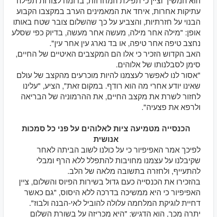
הוא המשיך וציין כי תפילת המחרוזת, בדומה לצורות תפילה
עתיקות אחרות, איחד את המאמינים הערב במקצבו הקבוע
הבנוי על חזרתיות, והצביע על כך שהשלום צובר שטח באותו
אופן: "מילה אחר מילה, מעשה אחר מעשה, בדיוק כפי שסלע
נחצב טיפה אחר טיפה, או בד נארג עין אחר עין".
האב הקדוש הזכיר כי אלו הם המקצבים האיטיים של החיים,
סימן לסבלנותו של אלוהים.
"אסור לנו לאפשר לעצמנו להיות מוכרעים מהקצב של עולם
שאינו יודע אחרי מה הוא רודף. במקום זאת", הציע, "עלינו
לחזור לשרת את מקצב החיים, את ההרמוניה של הבריאה
ולרפא את פצעיה".
הכנסייה מטמיעה ציות לאלוהים על פני כל סמכות
אנושית
לפיכך אמר האפיפיור כי על כולנו לשוב הביתה לאחר
שקיבלנו על עצמנו מחויבות להתפלל ללא הרף ומבלי
להתעייף, ולחזרה בתשובה מלאה של הלב.
בהזכירו את הכנסייה כעם גדול בשירות הפיוס והשלום, ציין
האפיפיור כי היא ממשיכה בדרכה ללא היסוס, "גם כאשר
דחיית לוגיקת המלחמה עלולה להוביל לאי-הבנה ולבוז".
יתרה מכך, הוא הדגיש: "היא מכריזה על בשורת השלום