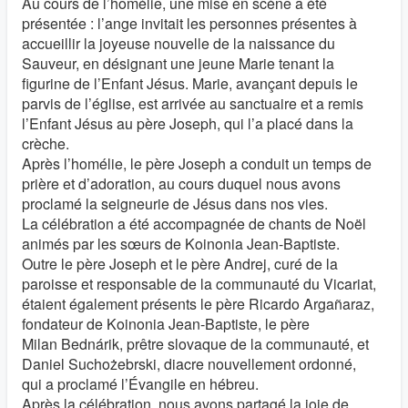
Au cours de l’homélie, une mise en scène a été
présentée : l’ange invitait les personnes présentes à
accueillir la joyeuse nouvelle de la naissance du
Sauveur, en désignant une jeune Marie tenant la
figurine de l’Enfant Jésus. Marie, avançant depuis le
parvis de l’église, est arrivée au sanctuaire et a remis
l’Enfant Jésus au père Joseph, qui l’a placé dans la
crèche.
Après l’homélie, le père Joseph a conduit un temps de
prière et d’adoration, au cours duquel nous avons
proclamé la seigneurie de Jésus dans nos vies.
La célébration a été accompagnée de chants de Noël
animés par les sœurs de Koinonia Jean-Baptiste.
Outre le père Joseph et le père Andrej, curé de la
paroisse et responsable de la communauté du Vicariat,
étaient également présents le père Ricardo Argañaraz,
fondateur de Koinonia Jean-Baptiste, le père
Milan Bednárik, prêtre slovaque de la communauté, et
Daniel Suchożebrski, diacre nouvellement ordonné,
qui a proclamé l’Évangile en hébreu.
Après la célébration, nous avons partagé la joie de