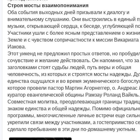
Строя мосты взаимопонимания
Оба события выходных дней призывали к диалогу и
внимательному слушанию. Они выстроились в единый пу
музыки, открывающей сердца, к беседе, углубляющей п
Участники ушли с более ясным представлением о жизни
Земле и с чувством сопричастности к миссии Викариата
Иакова.
Этот уикенд не предложил простых ответов, но пробуди
сочувствие и желание действовать. Он напомнил, что за
заголовками стоят судьбы людей, путь веры и общая
человечность, из которых и строятся мосты надежды. Ду
единства ощущался и во время экуменического богослу
которое провели пастор Мартин Агорнеггер, о. Андреас 
куратор евангелической общины Рамзау Роланд Вайкль.
Совместная молитва, преодолевающая границы традици
знаком единства и общей надежды. Помимо официальн
программы, многочисленные личные встречи еще силь
укрепили связи между участниками, а гостеприимство с
сделало пребывание в эти дни по-домашнему уютным.