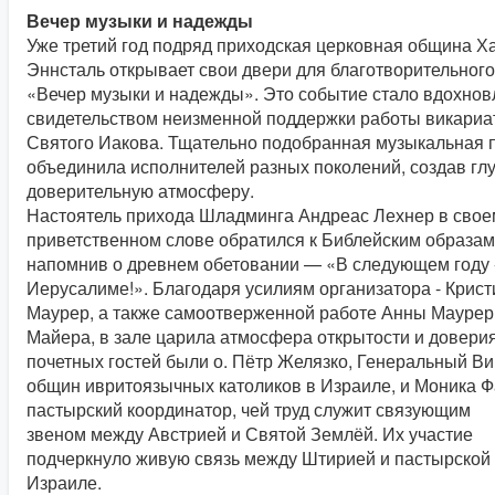
Вечер музыки и надежды
Уже третий год подряд приходская церковная община Х
Эннсталь открывает свои двери для благотворительного
«Вечер музыки и надежды». Это событие стало вдохн
свидетельством неизменной поддержки работы викариа
Святого Иакова. Тщательно подобранная музыкальная 
объединила исполнителей разных поколений, создав гл
доверительную атмосферу.
Настоятель прихода Шладминга Андреас Лехнер в свое
приветственном слове обратился к Библейским образа
напомнив о древнем обетовании — «В следующем году 
Иерусалиме!». Благодаря усилиям организатора - Крис
Маурер, а также самоотверженной работе Анны Маурер
Майера, в зале царила атмосфера открытости и довери
почетных гостей были о. Пётр Желязко, Генеральный В
общин ивритоязычных католиков в Израиле, и Моника Ф
пастырский координатор, чей труд служит связующим
звеном между Австрией и Святой Землёй. Их участие
подчеркнуло живую связь между Штирией и пастырской
Израиле.