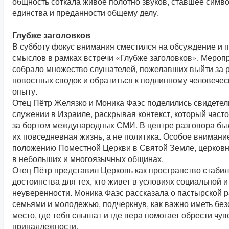
общность соткала живое полотно звуков, ставшее симв
единства и преданности общему делу.
Глубже заголовков
В субботу фокус внимания сместился на обсуждение и 
смыслов в рамках встречи «Глубже заголовков». Мероп
собрало множество слушателей, пожелавших выйти за 
новостных сводок и обратиться к подлинному человече
опыту.
Отец Пётр Желязко и Моника Фаэс поделились свидетел
служении в Израиле, раскрывая контекст, который часто
за бортом международных СМИ. В центре разговора бы
их повседневная жизнь, а не политика. Особое внимани
положению Поместной Церкви в Святой Земле, церков
в небольших и многоязычных общинах.
Отец Пётр представил Церковь как пространство стабил
достоинства для тех, кто живет в условиях социальной 
неуверенности. Моника Фаэс рассказала о пастырской р
семьями и молодежью, подчеркнув, как важно иметь бе
место, где тебя слышат и где вера помогает обрести чув
принадлежности.