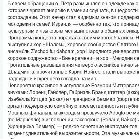
В своем обращении о. Пётр размышлял о надежде как о
которая черпает энергию в умении слушать, в щедрости
сострадании. Этот вечер стал видимым знаком поддержк
молодежи и семей Израиля — особенно тех, кто принад
культурным и языковым меньшинствам в общинах вика
Программа концерта поражала своим многообразием. Н
выступили хор «Шалом», хоровое сообщество Святого 
ансамбль Z’schod für dahoam, хор Народного университе
хоровое содружество «Вне времени» и хор «Мелодии с
Трогательные размышления четвероклассников началь
Шладминга, прочитанные Карин Нойгес, стали выраже
надежды и искреннего взгляда на мир.
Невероятно красивое выступление Розмари Миттервал
внуками: Лоренц Гайслер, Габриэль Брандштеттер (акко
Изабелла Китцер (вокал) и Франциска Веммер (фортепи
орган) подчеркнуло семейную преемственность и глубин
Мощным финальным аккордом прозвучало Adagio ре ми
(по Марчелло) в исполнении саксофона (Роланд Вайкл) 
(Франциска Веммер) — редкое сочетание инструментов
момент удивительной выразительности. Эта музыкальн