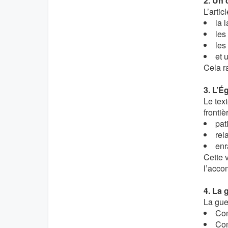
2. Un 
L’arti
la 
les
les
et 
Cela ra
3. L’É
Le tex
frontiè
pat
rel
enr
Cette 
l’acco
4. La 
La gue
Com
Com