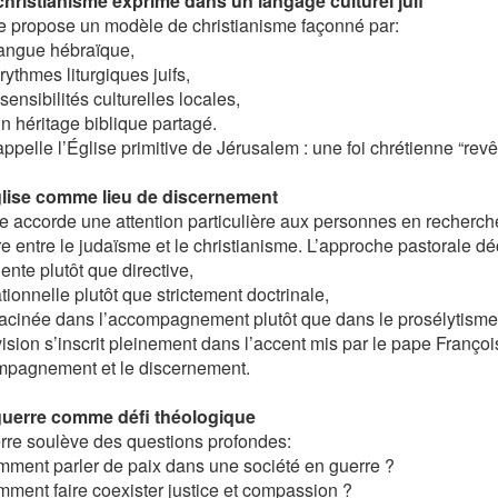
christianisme exprimé dans un langage culturel juif
cle propose un modèle de christianisme façonné par:
langue hébraïque,
 rythmes liturgiques juifs,
 sensibilités culturelles locales,
un héritage biblique partagé.
ppelle l’Église primitive de Jérusalem : une foi chrétienne “revêt
glise comme lieu de discernement
te accorde une attention particulière aux personnes en recherche
re entre le judaïsme et le christianisme. L’approche pastorale déc
iente plutôt que directive,
ationnelle plutôt que strictement doctrinale,
acinée dans l’accompagnement plutôt que dans le prosélytisme
vision s’inscrit pleinement dans l’accent mis par le pape Françoi
mpagnement et le discernement.
guerre comme défi théologique
rre soulève des questions profondes:
ment parler de paix dans une société en guerre ?
ment faire coexister justice et compassion ?