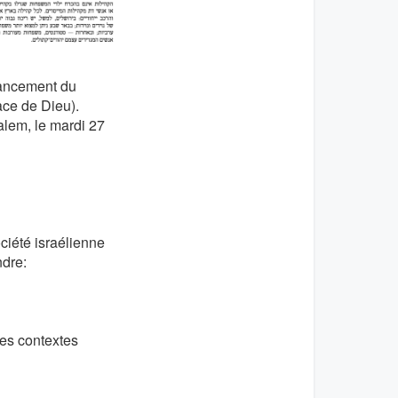
 lancement du
ce de Dieu).
alem, le mardi 27
ciété israélienne
ndre:
des contextes