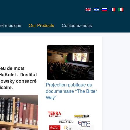
et musique
Our Products
Contactez-nous
 jeu de mots
Kolel - l’Institut
ndcowsky consacré
Projection publique du
caire.
documentaire "The Bitter
Way"