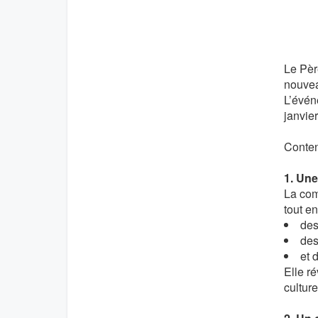
Le Pèr
nouvea
L’évén
janvier
Conten
1. Une
La com
tout e
des
des
et 
Elle r
cultur