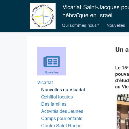
Vicariat Saint-Jacques po
hébraïque en Israël
Qui sommes nous?
Nouvelles
Un a
Le 15ᵉ
Nouvelles
pouvan
d’étud
Vicariat
au Vic
Nouvelles du Vicariat
Qehillot locales
Des familles
Activités des Jeunes
Camps pour enfants
Centre Saint Rachel