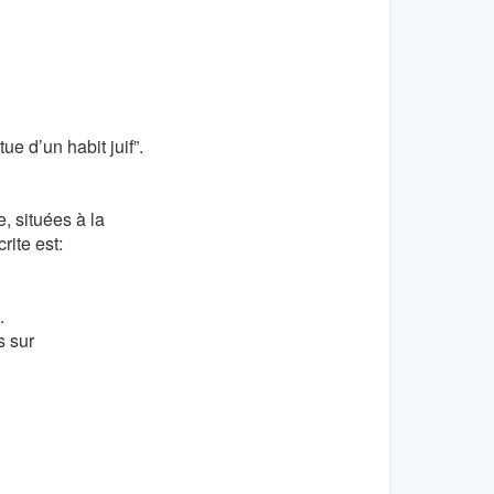
ue d’un habit juif”.
, situées à la
rite est:
.
s sur