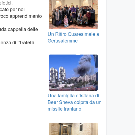
fetici,
icato per noi
iproco apprendimento
dida cappella delle
Un Ritiro Quaresimale a
Gerusalemme
ienza di
"fratelli
Una famiglia cristiana di
Beer Sheva colpita da un
missile iraniano