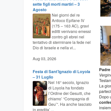
sette figli morti martiri – 3
Agosto
Nei giorni del re
Antioco Epifane IV
(175 – 163 AC), gravi
editti venivano emessi
contro gli ebrei nel
tentativo di sterminare la fede nel
Dio di Israele e nella vi...
Aug 03, 2026
Padre
Festa di Sant’Ignazio di Loyola
Vergin
– 31 Luglio
Testam
Nel 16° secolo, Ignazio
La gior
di Loyola ha fondato
parteci
l’Ordine dei Gesuiti, che
Dopo 
chiamo’ “Compagnia di
confe
Geu’”. Ha anche lasciato
insiem
in eredita’ ...