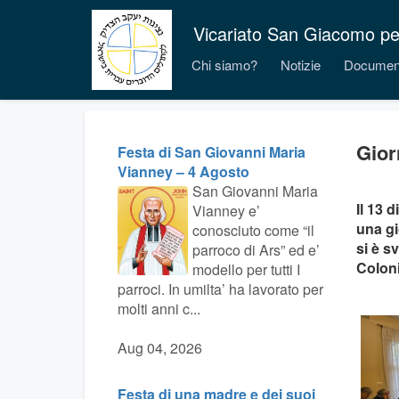
Vicariato San Giacomo per i
Chi siamo?
Notizie
Documen
Gior
Festa di San Giovanni Maria
Vianney – 4 Agosto
San Giovanni Maria
Il 13 
Vianney e’
una gi
conosciuto come “il
si è s
parroco di Ars” ed e’
Colon
modello per tutti I
parroci. In umilta’ ha lavorato per
molti anni c...
Aug 04, 2026
Festa di una madre e dei suoi