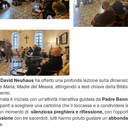
 David Neuhaus
ha offerto una profonda lezione sulla
dimensio
e Maria, Madre del Messia,
attingendo a testi chiave della Bibb
ento.
nata è iniziata con un'attività interattiva guidata da
Padre Benn
panti a scegliere una cartolina che li toccasse e a condividere le 
un momento di
silenziosa preghiera e riflessione,
con l'oppor
ssione
con tre sacerdoti, tutti hanno potuto gustare un
abbonda
e.