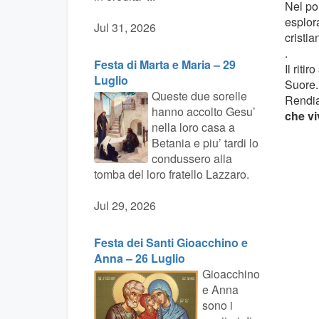
Nel pom
esplora
Jul 31, 2026
cristi
.
Festa di Marta e Maria – 29
Il riti
Luglio
Suore.
Queste due sorelle
Rendia
hanno accolto Gesu’
che vi
nella loro casa a
Betania e piu’ tardi lo
condussero alla
tomba del loro fratello Lazzaro.
Jul 29, 2026
Festa dei Santi Gioacchino e
Anna – 26 Luglio
Gioacchino
e Anna
sono i