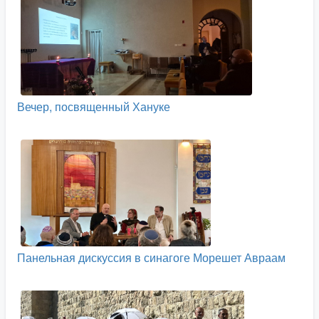
Вечер, посвященный Хануке
Панельная дискуссия в синагоге Морешет Авраам