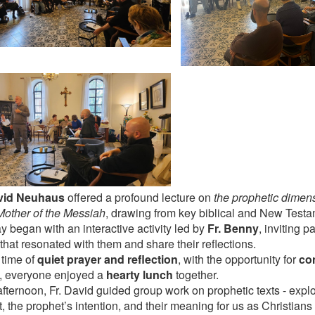
avid Neuhaus
offered a profound lecture on
the prophetic dimens
Mother of the Messiah
, drawing from key biblical and New Testa
y began with an interactive activity led by
Fr. Benny
, inviting p
that resonated with them and share their reflections.
 time of
quiet prayer and reflection
, with the opportunity for
co
s, everyone enjoyed a
hearty lunch
together.
afternoon, Fr. David guided group work on prophetic texts - explor
, the prophet’s intention, and their meaning for us as Christians