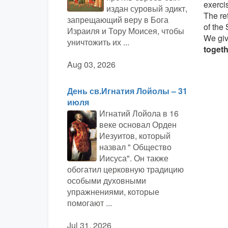
exerci
издан суровый эдикт,
The re
запрещающий веру в Бога
of the 
Израиля и Тору Моисея, чтобы
We giv
уничтожить их ...
togeth
Aug 03, 2026
День св.Игнатия Лойолы – 31
июля
Игнатий Лойола в 16
веке основал Орден
Иезуитов, который
назвал " Общество
Иисуса". Он также
обогатил церковную традицию
особыми духовными
упражнениями, которые
помогают ...
Jul 31, 2026