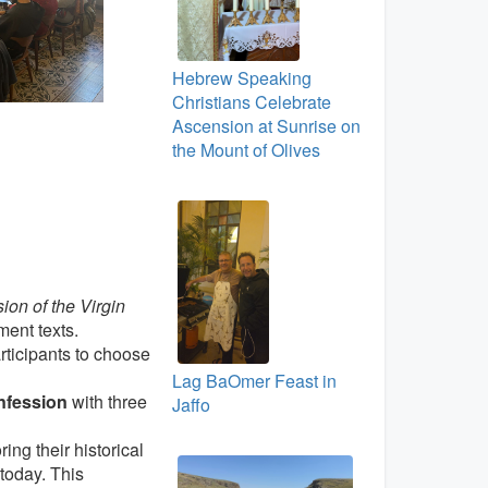
Hebrew Speaking
Christians Celebrate
Ascension at Sunrise on
the Mount of Olives
ion of the Virgin
ment texts.
articipants to choose
Lag BaOmer Feast in
nfession
with three
Jaffo
ing their historical
 today. This