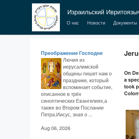
Израильский Ивритоязы
О нас
Новости
Документы
Jeru
Преображение Господне
Лючия из
иерусалимской
On De
общины пишет нам о
a spec
празднике, который
took p
вспоминает событие,
Colon
описанное в трёх
синоптических Евангелиях,а
также во Втором Послании
Петра.Иисус, зная о ...
Aug 06, 2026