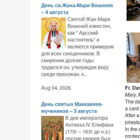
День св.Жана-Мари Вианнея
– 4 августа
Святой Жан-Мари
Вианней известен,
как " Арсский
настоятель" и
является примером
для всех священников. В
смирении долгие годы
трудился он, утверждая веру
среди прихожан, к...
Fr. D
Aug 04, 2026
Mary, 
The da
День святых Маккавеев-
a card 
мучеников – 3 августа
After a
В дни императора
priest
Антиоха IV Епифана
In the 
(175г – 163г до н.э.)
context
против евреев был