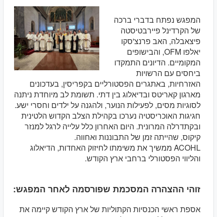
המפגש נפתח בדברי ברכה
של הקרדינל פיירבטיסטה
פיצאבלה, האב פרנצ'סקו
יאלפו OFM, והבישופים
המקומיים. הדיונים התמקדו
ביחסים עם הרשויות
האזרחיות, באתגרים הפסטורליים בקפריסין, בעדכונים
מארגון קאריטס ובדיאלוג בין דתי. תשומת לב מיוחדת ניתנה
לסוגיות מסים, לפעילות הנוער, ולהגנה על ילדים וחסרי ישע.
חגיגות האוכריסטיה נערכו בקהילת הצלב הקדוש הלטינית
ובקתדרלה המרונית. היום האחרון כלל עלייה לרגל למנזר
קיקוס, שהייתה זמן של התבוננות ואחווה.
ACOHL ממשיך את משימתו לחיזוק האחדות, הדיאלוג
והליווי הפסטורלי ברחבי ארץ הקודש.
זוהי ההצהרה המסכמת שפורסמה לאחר המפגש:
אספת ראשי הכנסיות הקתוליות של ארץ הקודש קיימה את