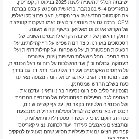
ישיבתה הכללית השנייה לשנת 2025 בניקוסיה, קפריסין,
בתאריכים 4–5 בנובמבר. בראשית המפגש קיבלנו בברכה
את הקוסטוס החדש של ארץ הקודש, האב פרנצ'סקו יאלפו,
OFM. ברכנו גם את מונסיניור לואיס נאמו בעקבות קנוניזציה
של הקדוש איגנטיוס מאלויאן, בישוף וקדוש מעונה.
החלק הראשון של הישיבה הוקדש להיבטים השונים של
הסכסוכים באזורנו: כיצד הם השפיעו על חיי קהילותינו, על
הפעילות הפסטורלית, על משפחות, על קהילות דתיות ועל
בתי הספר - החל משאלות מעשיות (ויזות, אישורים,
תעסוקה, גבולות וכו’) ועד ההשלכות על רוח ומוראל הכנסיות,
על היחסים האקומניים ועל הדיאלוג הבין דתי. דנו גם בדרך
שבה מוסדותינו הגיבו לאתגרים אלה ומה מצופה מאיתנו
כעת בשלב החדש שמסתמן.
מונסיניור סלים ספיר ומונסיניור ברונו וראיינו עדכנו את
האספה לגבי הפעילות הפסטורלית של הכנסייה המרונית
ושל הכנסייה הלטינית בקפריסין. על אף קשיים שונים,
הכנסייה באי ממשיכה לגדול ופעילות הקהילות מתבצעת
כסדרה. הוקם מרכז להכשרה פסטורלית ותיאולוגית,
ומתבצעים מאמצים לעידוד ייעוד לכהונה. נציגי קאריטס
קפריסין הציגו גם את פעילויות הסיוע שהם מעניקים לנזקקים
ביותר באי.