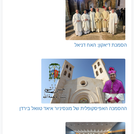
הסמכת דיאקון: האח דניאל
ההסמכה האפיסקופלית של מונסיניור איאד טוואל בירדן