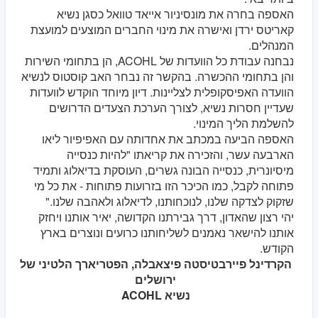
האספה בחרה את מונסיניור אייאד טוואל כסגן נשיא
קאריטס ירדן ואישרה את מינוי החברים המוצעים למועצת
המנהלים.
נבחנה עבודת כל הוועדות של ACOHL, הן בתחומי השירות
והן בתחומי ההכשרה. בהקשר זה נבחר האב קוסטוס לנשיא
הוועדה האפיסקופלית לצליינות. דיון מיוחד הוקדש לוועדות
שעדיין חסרות נשיא, לצורך הערכת הצעדים הדרושים
להשלמת הליך המינוי.
האספה הביעה במכתב את אחדותה עם האפיפיור ליאו
הארבעה עשר, והזכירה את קריאתו "להיות כנסייה
מיסיונרית, כנסייה הבונה גשרים, העוסקת בדיאלוג ותמיד
פתוחה לקבל, כמו הכיכר הזו בזרועות פתוחות - את כל מי
שזקוק לצדקה שלנו, לנוכחותנו, לדיאלוג ולאהבה שלנו."
יהי רצון שהאדון, דרך גבירתנו הקדושה, יאיר אותנו ויחזק
אותנו להישאר נאמנים לשליחותנו כרועים ונוצרים בארץ
הקודש.
הקרדינל פיירבטיסטה פיצאבלה, הפטריארך הלטיני של
ירושלים
נשיא ACOHL