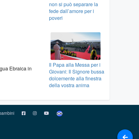
non si può separare la
fede dall’amore per i
poveri
Il Papa alla Messa per i
ngua Ebraica in
Giovani: Il Signore bussa
dolcemente alla finestra
della vostra anima
 bambini