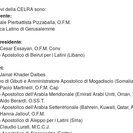
ovi della CELRA sono:
ente:
ale Pierbattista Pizzaballa, O.F.M.
rca Latino di Gerusalemme
residente
:
Cesar Essayan, O.F.M. Conv.
 Apostolico di Beirut per i Latini (Libano)
i:
Jamal Khader Daibes
o di Gibuti e Amministratore Apostolico di Mogadiscio (Somalia
Paolo Martinelli, O.F.M. Cap
o Apostolico dell'Arabia Meridionale (Emirati Arabi Uniti, Oman
Aldo Berardi, O.SS.T.
o Apostolico dell'Arabia Settentrionale (Bahrein, Kuwait, Qatar, 
Hanna Jallouf, O.F.M.
 Apostolico di Aleppo per i Latini (Siria)
Claudio Lurati, M.C.C.J.