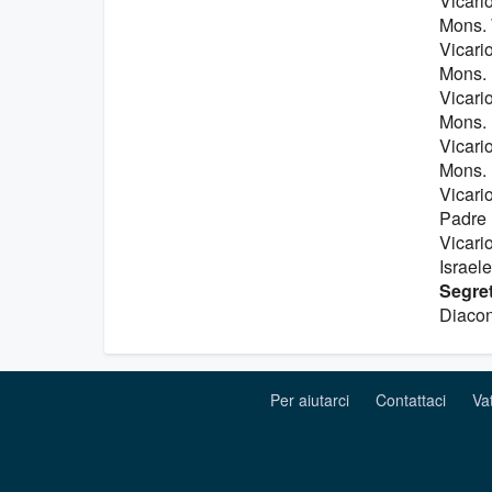
Vicario
Mons. 
Vicari
Mons. 
Vicario
Mons. 
Vicario
Mons. 
Vicario
Padre 
Vicario
Israele
Segret
Diacon
Per aiutarci
Contattaci
Va