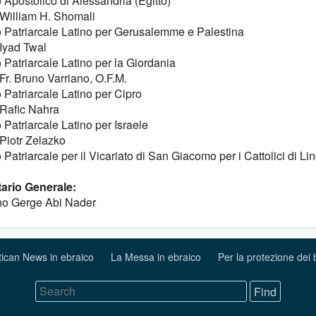
 Apostolico di Alessandria (Egitto)
William H. Shomali
o Patriarcale Latino per Gerusalemme e Palestina
Iyad Twal
 Patriarcale Latino per la Giordania
Fr. Bruno Varriano, O.F.M.
 Patriarcale Latino per Cipro
Rafic Nahra
 Patriarcale Latino per Israele
Piotr Zelazko
 Patriarcale per il Vicariato di San Giacomo per i Cattolici di Li
ario Generale:
o Gerge Abi Nader
tican News in ebraico
La Messa in ebraico
Per la protezione dei