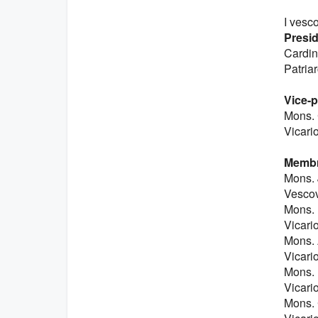
I vesc
Presid
Cardin
Patria
Vice-p
Mons. 
Vicario
Membr
Mons. 
Vescov
Mons. 
Vicari
Mons. 
Vicari
Mons. 
Vicario
Mons. 