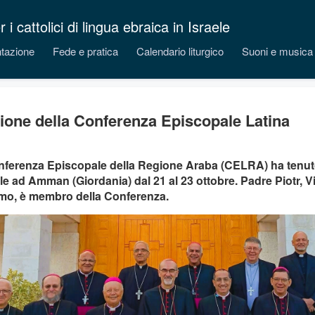
 cattolici di lingua ebraica in Israele
tazione
Fede e pratica
Calendario liturgico
Suoni e musica
ione della Conferenza Episcopale Latina
ferenza Episcopale della Regione Araba (CELRA) ha tenuto
e ad Amman (Giordania) dal 21 al 23 ottobre. Padre Piotr, V
mo, è membro della Conferenza.