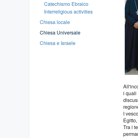
Catechismo Ebraico
Interreligious activities
Chiesa locale
Chiesa Universale
Chiesa e Israele
All'inc
i quali
discuss
region
I vesco
Egitto
Tra i te
perman