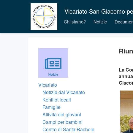
Vicariato San Giacomo per i
Chi siamo?
Notizie
Documen
Riun
La Con
Notizie
annual
Giaco
Vicariato
Notizie dal Vicariato
Kehillot locali
Famiglie
Attività dei giovani
Campi per bambini
Centro di Santa Rachele