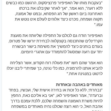
"בעקבות מותו של האפיפיור פרנציסקוס, הרגשנו כמו כבשים
ללא רועה", הוא אמר, "אך לאחר שקיבלנו את ברכתו
האחרונה ביום ראשון של חג הפסחא, ובמט של אמונה,
תקווה ושמחה, נזכרנו כיצד אלוהים לעולם אינו נוטש את
עמו."
האפיפיור הודה גם לכולם על התפילה שליוותה את מועצת
הקרדינלים שהתכנסה בקונקלווה לבחירת יורשו של פטרוס,
בעודם בוחנים כיצד להמשיך את משימת בישור הבשורה
יחד עם רועה שמסוגל להתמודד עם אתגרי היומיום.
הוא אמר שהם חשו "את פעולת רוח הקודש, אשר הצליחה
להביא אותנו להרמוניה, כמו כלי נגינה, כך שמיתרי ליבנו יוכלו
לרטוט במנגינה אחת."
מאוחדים באהבה ובאחדות
"נבחרתי, ללא כל זכות או בחירה אישית שלי, ועכשיו, בפחד
וברעדה", אמר האפיפיור לאו, "אני בא אליכם כאח, החפץ
להיות משרת האמונה והשמחה שלכם, ללכת עמכם בדרך
אהבת האל, כי הוא רוצה שכולנו נהיה מאוחדים במשפחה