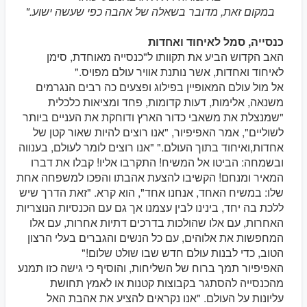
במקום זאת, מדובר בשאלה של אהבה כפי שעשה ישוע."
כנסייה, סמל לאיחוד ואחדות
האב הקדוש הביע את תקוותו ל"כנסייה מאוחדת, סימן
לאיחוד ואחדות, אשר נותנת אוויר עולם מפויס."
אל מול עולם המאופיין בפילוג ופצעים כה רבים הנגרמים
משנאה, אלימות, דעות קדומות, פחד ומציאות כלכלית
"שמנצלת את משאבי כדור הארץ ודוחקת את העניים ביותר
לשוליים", אמר האפיפיור, "אנו רוצים להיות שאור קטן של
אחדות,ואיחוד בתוך העולם." "אנו רוצים לומר לעולם, בענווה
ובשמחה: הביטו אל המשיח! התקרבו אליו! קבלו את דברו
המאיר ומנחם! הקשיבו להצעת אהבתו והפכו למשפחה אחת
שלו: במשיח האחד, אנחנו אחד", הוא קרא. "זאת הדרך שיש
ללכת בה יחד, בינינו לבין עצמנו אך גם עם הכנסיות הנוצריות
האחרות, עם אלו שהולכות בדרכים דתיות אחרות, עם אלו
המחפשות את אלוהים, עם כל הנשים והגברים בעלי הרצון
הטוב, כדי לבנות עולם חדש שבו שולט שלום!"
האפיפיור תמך ברוח של השליחות, והוסיף כי גישה כזו תמנע
מהכנסייה להסתגר בקבוצות קטנות או לאמץ תחושת
עליונות על העולם. "אנו נקראים להציע את אהבת האל