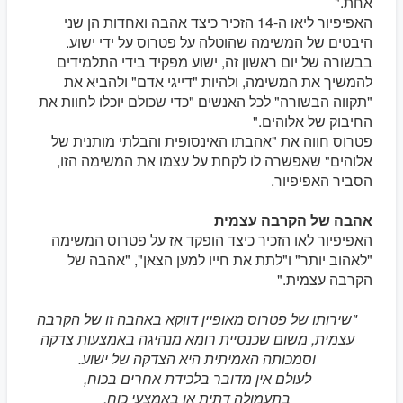
אחת."
האפיפיור ליאו ה-14 הזכיר כיצד אהבה ואחדות הן שני
היבטים של המשימה שהוטלה על פטרוס על ידי ישוע.
בבשורה של יום ראשון זה, ישוע מפקיד בידי התלמידים
להמשיך את המשימה, ולהיות "דייגי אדם" ולהביא את
"תקווה הבשורה" לכל האנשים "כדי שכולם יוכלו לחוות את
החיבוק של אלוהים."
פטרוס חווה את "אהבתו האינסופית והבלתי מותנית של
אלוהים" שאפשרה לו לקחת על עצמו את המשימה הזו,
הסביר האפיפיור.
אהבה של הקרבה עצמית
האפיפיור לאו הזכיר כיצד הופקד אז על פטרוס המשימה
"לאהוב יותר" ו"לתת את חייו למען הצאן", "אהבה של
הקרבה עצמית."
"שירותו של פטרוס מאופיין דווקא באהבה זו של הקרבה
עצמית, משום שכנסיית רומא מנהיגה באמצעות צדקה
וסמכותה האמיתית היא הצדקה של ישוע.
לעולם אין מדובר בלכידת אחרים בכוח,
בתעמולה דתית או באמצעי כוח.