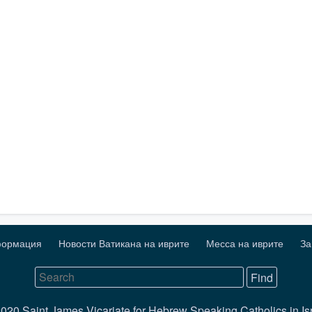
формация
Новости Ватикана на иврите
Месса на иврите
За
020 Saint James Vicariate for Hebrew Speaking Catholics in Is