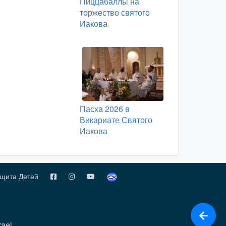
Пиццабаллы на
торжество святого
Иакова
Пасха 2026 в
Викариате Святого
Иакова
щита Детей
rael