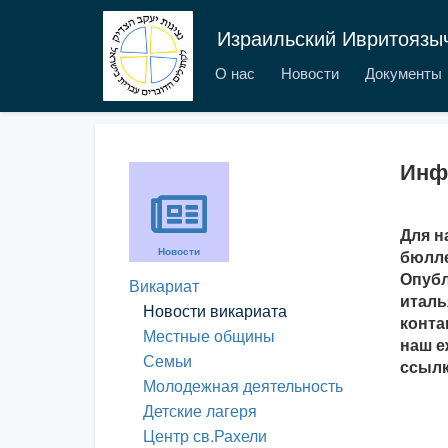
Израильский Ивритоязы
О нас
Новости
Документы
Инф
Для н
Новости
бюлле
Опубл
Викариат
италь
Новости викариата
конта
Местные общины
наш е
Семьи
ссылк
Молодежная деятельность
Детские лагеря
Центр св.Рахели