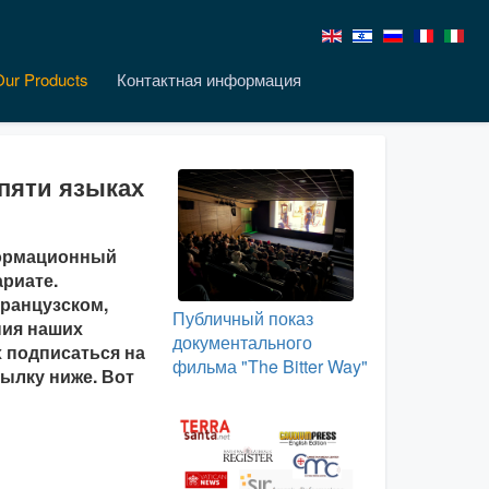
Our Products
Контактная информация
пяти языках
формационный
риате.
ранцузском,
Публичный показ
ния наших
документального
 подписаться на
фильма "The Bitter Way"
ылку ниже. Вот