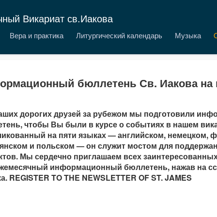
чный Викариат св.Иакова
Вера и практика
Литургический календарь
Музыка
ормационный бюллетень Св. Иакова на 
аших дорогих друзей за рубежом мы подготовили ин
тень, чтобы Вы были в курсе о событиях в нашем вика
икованный на пяти языках — английском, немецком, ф
янском и польском — он служит мостом для поддержа
ктов. Мы сердечно приглашаем всех заинтересованных
жемесячный информационный бюллетень, нажав на сс
а. REGISTER TO THE NEWSLETTER OF ST. JAMES