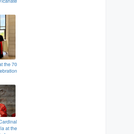
Vicariate
t the 70
ebration
Cardinal
la at the