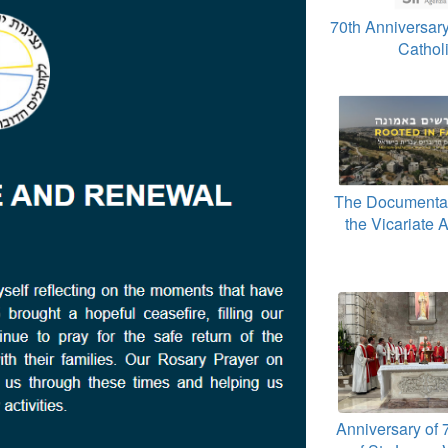
70th Anniversary
Cathol
The Documentar
the Vicariate 
Anniversary of 