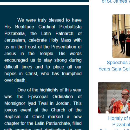
of St. James 
Speeches a
Years Gala Cel
Homily of 
Pizzabal