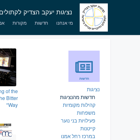
נציגות יעקב הצדיק לקתולי
מי אנחנו
חדשות
מקורות
אמו
חדשות
נציגות
g of the
חדשות מהנציגות
e Bitter
Way"
קהילות מקומיות
משפחות
פעילויות בני נוער
קייטנות
במרכז רחל אמנו