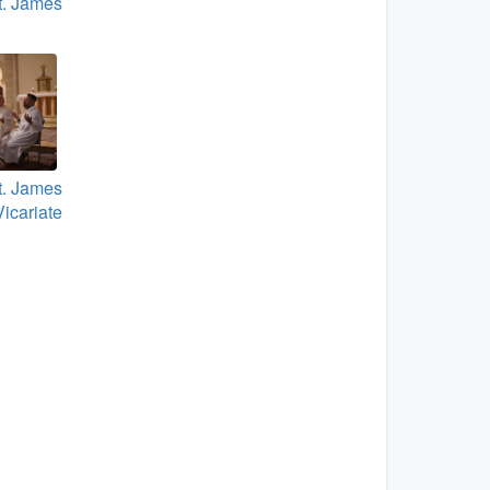
t. James
t. James
Vicariate