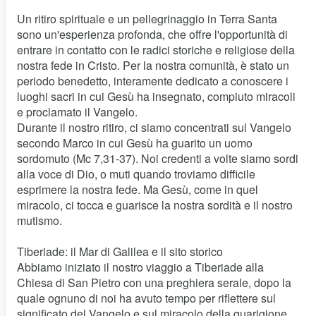
Un ritiro spirituale e un pellegrinaggio in Terra Santa
sono un'esperienza profonda, che offre l'opportunità di
entrare in contatto con le radici storiche e religiose della
nostra fede in Cristo. Per la nostra comunità, è stato un
periodo benedetto, interamente dedicato a conoscere i
luoghi sacri in cui Gesù ha insegnato, compiuto miracoli
e proclamato il Vangelo.
Durante il nostro ritiro, ci siamo concentrati sul Vangelo
secondo Marco in cui Gesù ha guarito un uomo
sordomuto (Mc 7,31-37). Noi credenti a volte siamo sordi
alla voce di Dio, o muti quando troviamo difficile
esprimere la nostra fede. Ma Gesù, come in quel
miracolo, ci tocca e guarisce la nostra sordità e il nostro
mutismo.
Tiberiade: il Mar di Galilea e il sito storico
Abbiamo iniziato il nostro viaggio a Tiberiade alla
Chiesa di San Pietro con una preghiera serale, dopo la
quale ognuno di noi ha avuto tempo per riflettere sul
significato del Vangelo e sul miracolo della guarigione.