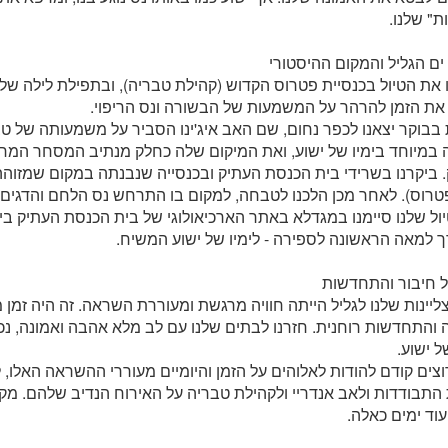
ת" שלנו.
ים הגליל והמקום ההיסטורי
את הטיול בכנסיית פטרוס הקדוש (קהילת טבריה), ובתפילת לילה של
את הזמן להרהר על המשמעות של הבשורה ונס הריפוי.
בוקר יצאנו לכפר נחום, שם האב איג'ינו הסביר על משמעותה של טב
במיוחד בימיו של ישוע, ואת המיקום שלה כחלק מנתיב המסחר המחב
ביקרנו בשרידי בית הכנסת העתיק ובכנסייה שנבנתה במקום שמזוהה
טרוס). לאחר מכן הלכנו לטבחה, למקום בו התרחש נס הלחם והדגים
ול שלנו סיימנו במגדלא באתר הארכיאולוגי של בית הכנסת העתיק ב
 למאה הראשונה לספירה - לימיו של ישוע המשיח.
 חיבור והתחדשות
יינות שלנו לגליל הייתה חוויה מרגשת ומעוררת השראה. זה היה זמן
התחדשות רוחנית. חזרנו לבתים שלנו עם לב מלא אהבה ואמונה, נכ
ל ישוע.
וצים קודם להודות לאלוהים על הזמן והיומיים מעוררי ההשראה האלו, ל
 התבודדות ולאב אנדריי ולקהילת טבריה על האירוח הנדיב שלהם. מ
 עוד ימים כאלה.