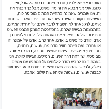
מוות טראגי של ילדים, הם מתייחסים כסוג של גורל, ואז
כלום. אולי אני מבטא את זה מדי פשוט, אבל כך הבנתי את
זה. אנו אומרים שאמונה בתחיית המתים מוסיפה כוח,
משמעות, תקווה. כאשר פגשתי את הדרוזים האלה, ושוחחתי
איתם, לרגע אחד לא חשבתי לדבר איתם על תחיית המתים.
בהתבוננות בגישה שלהם, בהסתכלות לעומק המבט הפשוט
והידידותי שלהם, חיזקתי את האמונה שלי, למדתי להיות בן
אדם, קודם כל פשוט בן אדם, אחר כך בן אדם של אמונה, זו
או אחרת. זאת הייתה חוויה מדהימה, אנושית, רוחנית,
חברתית; מפגש עם נעימות אנושית טהורה, כמו גם אמונה
מבוססת, שזורחת דרך העיניים, המילים, הגישה לזולת. אני
באמת רוצה להביע תודה לאלוהים על המפגש עם אנשים
כאלה, ולבקש שהברכה שהם נושאים בתוכם תיגע בעוד ועוד
לבבות אנושיים, נשמות שמחפשות שלום ואהבה.