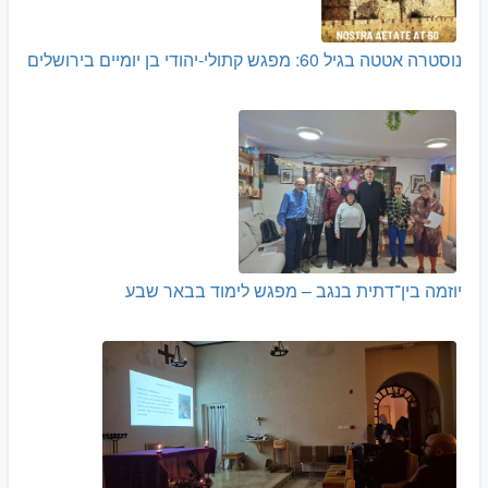
נוסטרה אטטה בגיל 60: מפגש קתולי-יהודי בן יומיים בירושלים
יוזמה בין־דתית בנגב – מפגש לימוד בבאר שבע