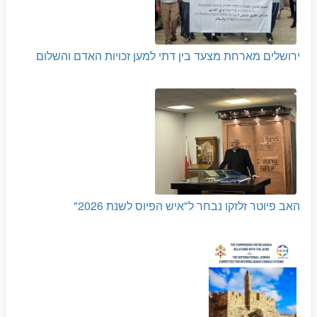
ירושלים מארחת מצעד בין דתי למען זכויות האדם והשלום
האב פיוטר זלזקו נבחר ל"איש הפיוס לשנת 2026"