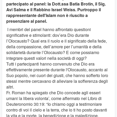
partecipato al panel: la Dott.ssa Batia Brotin, il Sig.
Avi Salma e il Rabbino Israel Weiss. Purtroppo il
rappresentante dell'Islam non è riuscito a
presenziare al panel.
I membri del panel hanno affrontato questioni
significative e stimolanti: dov’era Dio durante
l’Olocausto? Qual era il ruolo e il significato della fede,
della compassione, dell’amore per l’umanità e della
solidarietà durante l’Olocausto? E come possiamo
integrare questi valori nella società di oggi?
Tutti i partecipanti hanno convenuto che Dio era
effettivamente presente durante l'Olocausto, accanto al
Suo popolo, nei cuori dei giusti, che hanno sofferto loro
stessi mentre cercavano di alleviare la sofferenza degli
altri.
Fr. Roman ha spiegato che Dio concede agli esseri
umani la libera volonta’, come affermato nel Libro di
Deuteronomio 30:19: “Io chiamo oggi a testimoniare
contro di voi il cielo e la terra, che io ti ho posto davanti
la vita e la morte, la benedizione e la maledizione.