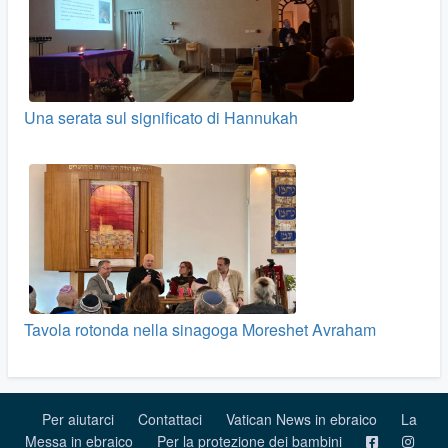
Una serata sul significato di Hannukah
Tavola rotonda nella sinagoga Moreshet Avraham
Per aiutarci
Contattaci
Vatican News in ebraico
La
Messa in ebraico
Per la protezione dei bambini