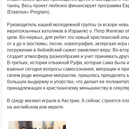
танец. Весь проект любезно финансирует программа Е
(Erasmus+ Program).
Руководитель нашей молодежной группы (и вскоре нов
ивритоязычных католиков в Израиле) о. Петр Желязко объ
цели. Во-первых, для ребят это новый христианский оп
от а до я (костюмы, песни, хореография, актерская игра 
погружение в библейский сюжет оживляют веру. Во-втор
создает атмосферу разнообразия и учит принимать друг
В-третьих, история отважной Руфи, которая сама была 
важные сегодня вопросы самосознания, миграции и при
своем роде женщине-мигрантке, пришлось преодолеть м
большую выдержку и упорство, что делает ее положите
принадлежащих к христианскому меньшинству в секуля
В среду мюзикл играли в Австрии. А сейчас строятся пла
на английском или иврите.