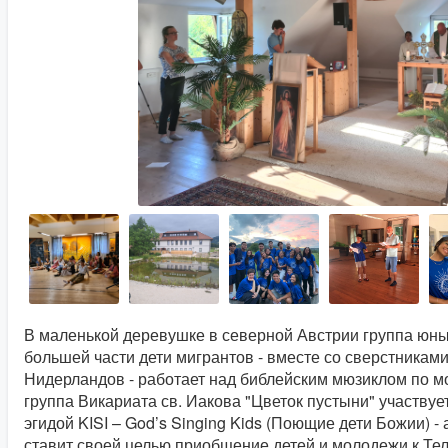
В маленькой деревушке в северной Австрии группа юны
большей части дети мигрантов - вместе со сверстниками
Нидерландов - работает над библейским мюзиклом по 
группа Викариата св. Иакова "Цветок пустыни" участвуе
эгидой KISI – God’s Singing Kids (Поющие дети Божии) -
ставит своей целью приобщение детей и молодежи к Тел