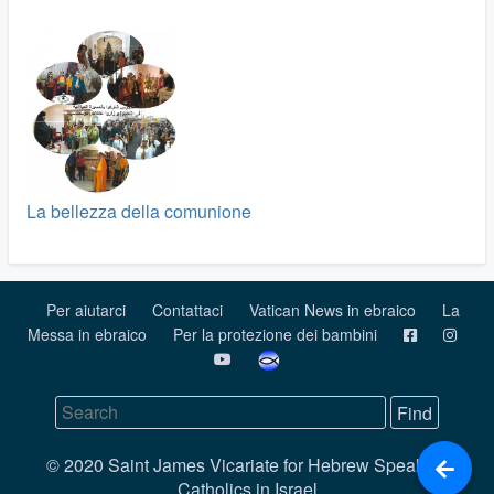
La bellezza della comunione
Per aiutarci
Contattaci
Vatican News in ebraico
La
Messa in ebraico
Per la protezione dei bambini
© 2020 Saint James Vicariate for Hebrew Speaking
Catholics in Israel