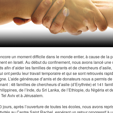
encore un moment difficile dans le monde entier, à cause de la 
ent en Israël. Au début du confinement, nous avons lancé une 
s afin d’aider les familles de migrants et de chercheurs d’asile,
i ont perdu leur travail temporaire et qui se sont retrouvés rapi
gne. L’aide généreuse d’amis et de donateurs nous a permis de 
nant : 48 familles de chercheurs d’asile (d’Erythrée) et 141 fami
ilippines, de l’Inde, du Sri Lanka, de l’Ethiopie, du Nigéria et d
 Tel Aviv et à Jérusalem.
10 jours, après l’ouverture de toutes les écoles, nous avons rep
tivités au Centre Saint Rachel, espérant un retour progressif à u