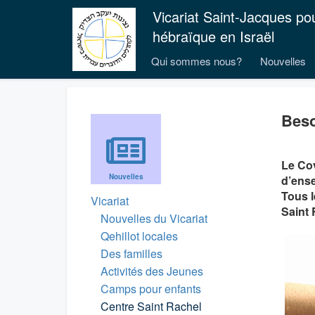
Vicariat Saint-Jacques po
hébraïque en Israël
Qui sommes nous?
Nouvelles
Beso
Le Cov
Nouvelles
d’ense
Tous l
Vicariat
Saint 
Nouvelles du Vicariat
Qehillot locales
Des familles
Activités des Jeunes
Camps pour enfants
Centre Saint Rachel