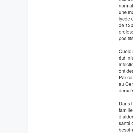
normal
une in
lycée 
de 130
profes
positif
Quelqu
été in
infecti
ont de
Par co
au Cen
deux é
Dans l
famill
d’aider
santé 
besoin