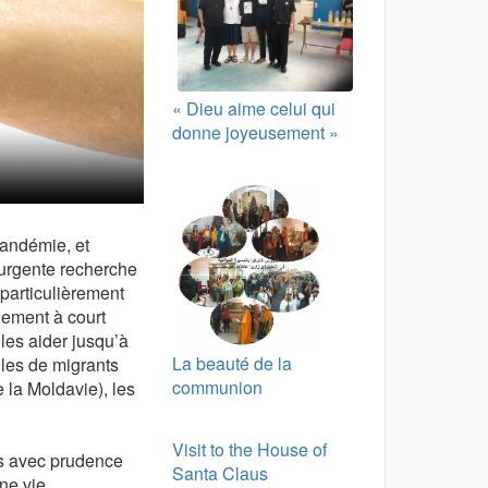
« Dieu aime celui qui
donne joyeusement »
pandémie, et
urgente recherche
 particulièrement
dement à court
les aider jusqu’à
La beauté de la
lles de migrants
communion
e la Moldavie), les
Visit to the House of
ris avec prudence
Santa Claus
ne vie