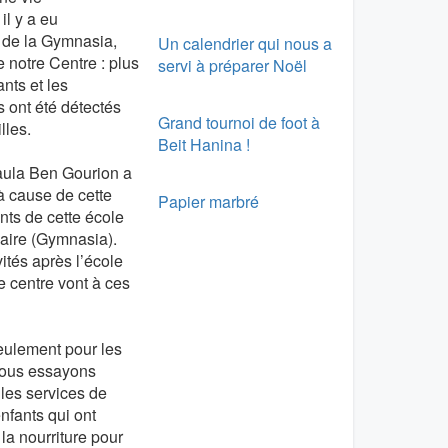
il y a eu
s de la Gymnasia,
Un calendrier qui nous a
 notre Centre : plus
servi à préparer Noël
nts et les
 ont été détectés
Grand tournoi de foot à
lles.
Beit Hanina !
Paula Ben Gourion a
à cause de cette
Papier marbré
nts de cette école
aire (Gymnasia).
ités après l’école
e centre vont à ces
eulement pour les
 nous essayons
 les services de
fants qui ont
la nourriture pour