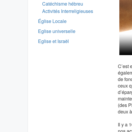
Catéchisme hébreu
Activités Interreligieuses
Église Locale
Eglise universelle
Eglise et Israël
C’est 
égalem
de fond
ceux qu
d’épar
mainte
(des Ph
deux à
Il y a 
nos ac