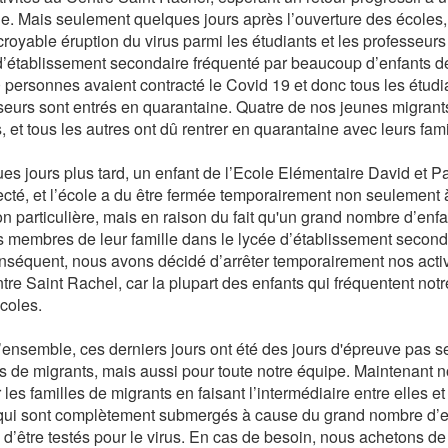
e. Mais seulement quelques jours après l’ouverture des écoles, 
croyable éruption du virus parmi les étudiants et les professeur
d’établissement secondaire fréquenté par beaucoup d’enfants de
 personnes avaient contracté le Covid 19 et donc tous les étudia
seurs sont entrés en quarantaine. Quatre de nos jeunes migrants
s, et tous les autres ont dû rentrer en quarantaine avec leurs fami
es jours plus tard, un enfant de l’Ecole Elémentaire David et 
fecté, et l’école a du être fermée temporairement non seulement 
on particulière, mais en raison du fait qu'un grand nombre d’enfa
s membres de leur famille dans le lycée d’établissement second
nséquent, nous avons décidé d’arrêter temporairement nos activ
tre Saint Rachel, car la plupart des enfants qui fréquentent notr
coles.
’ensemble, ces derniers jours ont été des jours d'épreuve pas s
es de migrants, mais aussi pour toute notre équipe. Maintenant
 les familles de migrants en faisant l’intermédiaire entre elles et
qui sont complètement submergés à cause du grand nombre d’en
 d’être testés pour le virus. En cas de besoin, nous achetons de 