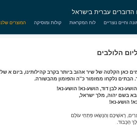
ם הדוברים עברית בישראל
נה וחיים נוצריים
לוח המקראות
קולות ומוסיקה
המוצרים שלנו
יום הלולבים
ם כאן הקלטה של שיר אהוב ביותר בקרב קהילותינו, ביום א של 
ד. הבתים נלקחו ממזמור כ"ה והפזמון מהבשורה.
הושע-נא לבן דוד, הושע-נא! הושע-נא!
בא בשם יהוה, מלך ישראל,
א! הושע-נא!
ָרִים, רָאשֵׁיכֶם וְהִנָּשְׂאוּ פִּתְחֵי עוֹלָם
לֶךְ הַכָּבוֹד.