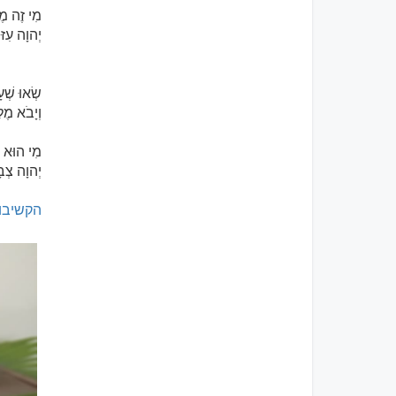
מִי זֶה מֶל
יְהוָה עִזּ
שְׂאוּ שְׁע
וְיָבֹא מֶל
מִי הוּא ז
יְהוָה צְב
הקשיבו