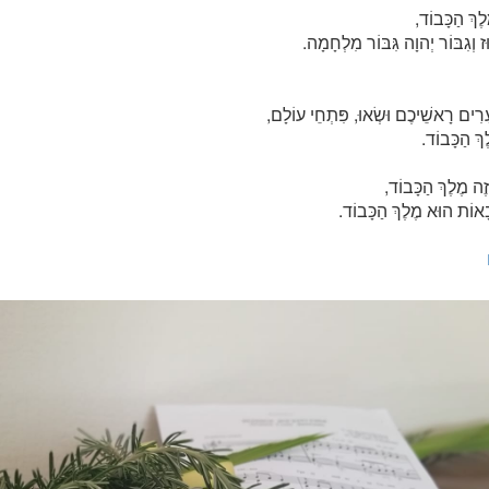
ֶךְ הַכָּבוֹד,
וּז וְגִבּוֹר יְהוָה גִּבּוֹר מִלְחָמָה.
ָרִים רָאשֵׁיכֶם וּשְׂאוּ, פִּתְחֵי עוֹלָם,
ֶךְ הַכָּבוֹד.
ֶה מֶלֶךְ הַכָּבוֹד,
ָאוֹת הוּא מֶלֶךְ הַכָּבוֹד.