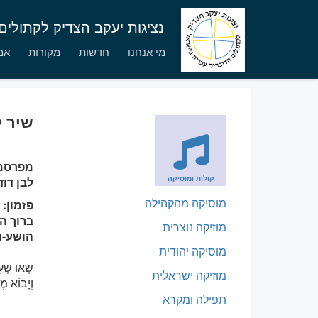
נציגות יעקב הצדיק לקתולי
מי אנחנו
חדשות
מקורות
אמו
שיר ל
מפרסמי
קולות ומוסיקה
לבן דו
מוסיקה מהקהילה
פזמון: 
ברוך ה
מוזיקה נוצרית
הושע-נ
מוסיקה יהודית
שְׂאוּ שְׁע
מוזיקה ישראלית
וְיָבוֹא מֶ
תפילה ומקרא