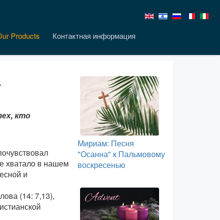
Our Products
Контактная информация
»
ех, кто
Мириам: Песня
почувствовал
"Осанна" к Пальмовому
не хватало в нашем
воскресенью
есной и
ва (14: 7,13),
ристианской