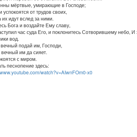
нны мёртвые, умирающие в Господе;
и успокоятся от трудов своих,
 их идут вслед за ними.
сь Бога и воздайте Ему славу,
ступил час суда Его, и поклонитесь Сотворившему небо, И 
ики вод.
 вечный подай им, Господи,
 вечный им да сияет.
коятся с миром.
ть песнопение здесь:
://www.youtube.com/watch?v=AIwnFOm0-x0