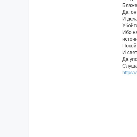
Блаже
Да, он
И дела
Убойте
Ибо на
источн
Покой
И свет
Да упо
Слуша
https