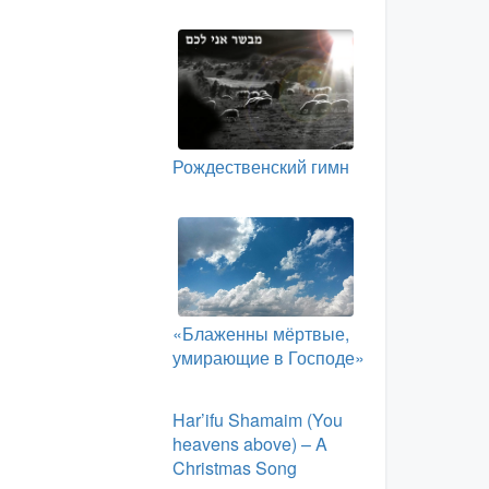
Рождественский гимн
«Блаженны мёртвые,
умирающие в Господе»
Har’ifu Shamaim (You
heavens above) – A
Christmas Song