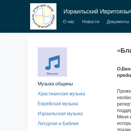
Израильский Ивритоязы
О нас
Новости
Документы
«Бл
О.Бен
Музыка
предш
Музыка общины
Прожи
Христианская музыка
необхо
Еврейская музыка
репер
подде
Израильская музыка
Меня 
которы
Литургия и Библия
традиц