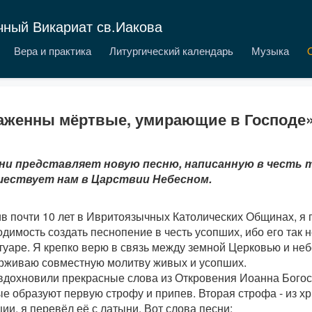
чный Викариат св.Иакова
Вера и практика
Литургический календарь
Музыка
аженны мёртвые, умирающие в Господе
ни представляет новую песню, написанную в честь т
ествует нам в Царствии Небесном.
в почти 10 лет в Ивритоязычных Католических Общинах, я 
димость создать песнопение в честь усопших, ибо его так 
туаре. Я крепко верю в связь между земной Церковью и неб
рживаю совместную молитву живых и усопших.
вдохновили прекрасные слова из Откровения Иоанна Богосло
е образуют первую строфу и припев. Вторая строфа - из х
ии, я перевёл её с латыни. Вот слова песни: