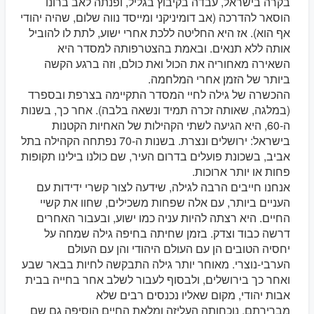
בקרה בישראל, עבדה בקיבוץ בגליל, ופנתה לאב ברונו
הוסאר להדרכה (אב דומיניקני ומייסד נווה שלום, שהיה יהודי
אף הוא). אז היא החליטה ללכת אחרי ישוע, לתת לו להוביל
אותה ללא תנאים. ובאמת בהצטרפותה למסדר היא
השאירה מאחוריה את הכול ואת כולם, וזה ברגע הקשה
ביותר של הזמן אחרי המלחמה.
ההכשרה של גילה לחיי המסדר התקיימה בצרפת ובספרד
(במלגה, שאותה זכרה תמיד ונשאה בלבה). אחר כך, בשנות
ה-60, היא הגיעה לשתי הקהילות של האחיות הקטנות
בישראל: ירושלים ונצרת. בשנות ה-70 נפתחה הקהילה בתל
אביב, בשכונת פועלים בדרום העיר, שם כולנו בילינו תקופות
פחות או יותר ארוכות.
אנחנו חייבים הרבה לגילה, שידעה לצור קשרי ידידות עם
העניים ביותר, עם אלה שפחות משכילים, שחוו את קשיי
החיים. היא רצתה להיות עניה כמו ישוע, ובעבור האחרים
דרשה כבוד וצדק. בזמן שחיתה בחיפה גילה שמחה על
יחסיה הטובים הן עם העולם היהודי והן עם העולם
הערבי-נוצרי. מאוחר יותר גילה התבקשה לחיות בבאר שבע
ואחר כך בירושלים, ולבסוף לעבור לשלב אחר בחייה בבית
אבות יהודי, מקום שאליו נכנסים רבים שלא
מברירתם. נוכחותה העליזה ומלאת החיים הוסיפה גם שם