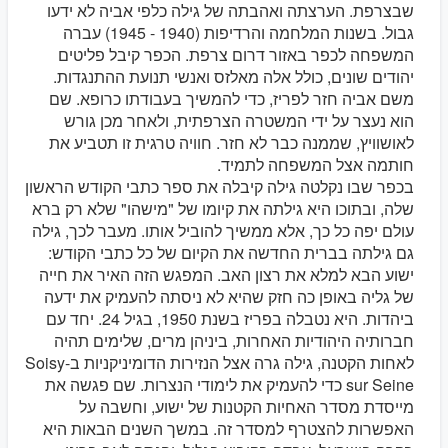
שבצרפת. הערצתה ואהבתה של גילה כלפי אביה לא ידעו
גבול. בשנות המלחמה והרדיפות (1940 - 1945) עברה
המשפחה לכפר באזור דרום צרפת. הכפר קיבל פליטים
יהודים שונים, כולל אלה מאלזס ואנשי תנועת ההתנגדות.
משם אביה חזר לפריז, כדי להמשיך בעבודתו כרופא. שם
הוא נעצר על ידי המשטרה הצרפתית, ולאחר מכן גורש
לאושוויץ, שממנה כבר לא חזר. חוויה טרגית זו תטביע את
חותמה אצל המשפחה לתמיד.
בכפר שבו נקלטה גילה קיבלה את ספר כתבי הקודש הראשון
שלה, ובתוכו היא גילתה את קיומו של "מישהו" שלא רק ברא
עולם יפה כל כך, אלא ממשיך להוביל אותו. מעבר לכך, גילה
גם גילתה בברית החדשה את הקיום של כל כתבי הקודש:
ישוע הבא למלא את רצון האב. המפגש הזה האיר את חייה
של גליה באופן כה חזק שהיא לא ניסתה להעמיק את ידעה
ביהדות. היא נטבלה בפריז בשנת 1950, בגיל 24. יחד עם
חברותיה היהודיות האחרות, ביניהן מרים, שלימים תהיה
לאחות הקטנה, גילה גרה אצל הנזירות הדומיניקניות בSoisy-
sur Seine כדי להעמיק את לימודי הנצרות. שם פגשה את
מייסדת מסדר האחיות הקטנות של ישוע, וחשבה על
האפשרות להצטרף למסדר זה. במשך השנים הבאות היא