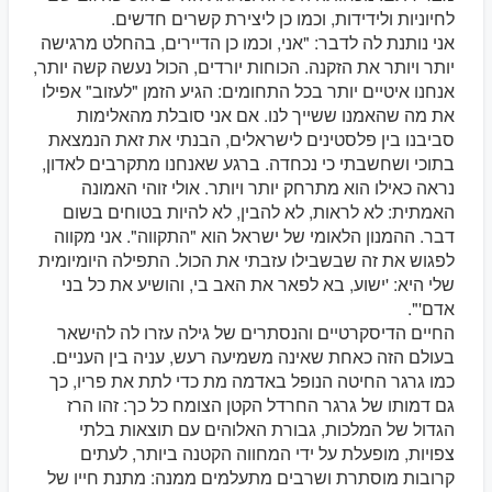
לחיוניות ולידידות, וכמו כן ליצירת קשרים חדשים.
אני נותנת לה לדבר: "אני, וכמו כן הדיירים, בהחלט מרגישה
יותר ויותר את הזקנה. הכוחות יורדים, הכול נעשה קשה יותר,
אנחנו איטיים יותר בכל התחומים: הגיע הזמן "לעזוב" אפילו
את מה שהאמנו ששייך לנו. אם אני סובלת מהאלימות
סביבנו בין פלסטינים לישראלים, הבנתי את זאת הנמצאת
בתוכי ושחשבתי כי נכחדה. ברגע שאנחנו מתקרבים לאדון,
נראה כאילו הוא מתרחק יותר ויותר. אולי זוהי האמונה
האמתית: לא לראות, לא להבין, לא להיות בטוחים בשום
דבר. ההמנון הלאומי של ישראל הוא "התקווה". אני מקווה
לפגוש את זה שבשבילו עזבתי את הכול. התפילה היומיומית
שלי היא: 'ישוע, בא לפאר את האב בי, והושיע את כל בני
אדם'".
החיים הדיסקרטיים והנסתרים של גילה עזרו לה להישאר
בעולם הזה כאחת שאינה משמיעה רעש, עניה בין העניים.
כמו גרגר החיטה הנופל באדמה מת כדי לתת את פריו, כך
גם דמותו של גרגר החרדל הקטן הצומח כל כך: זהו הרז
הגדול של המלכות, גבורת האלוהים עם תוצאות בלתי
צפויות, מופעלת על ידי המחווה הקטנה ביותר, לעתים
קרובות מוסתרת ושרבים מתעלמים ממנה: מתנת חייו של