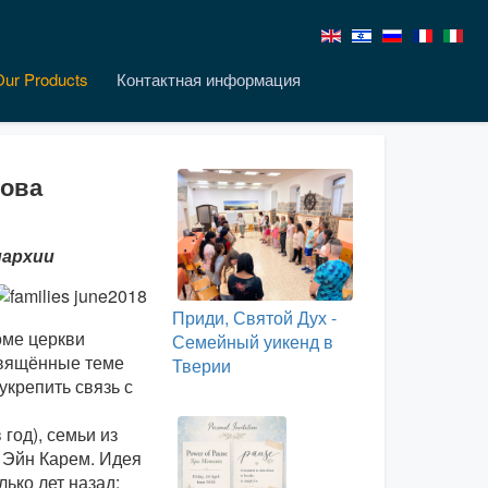
Our Products
Контактная информация
кова
иархии
Приди, Святой Дух -
оме церкви
Семейный уикенд в
свящённые теме
Тверии
укрепить связь с
 год), семьи из
 Эйн Карем. Идея
ько лет назад: