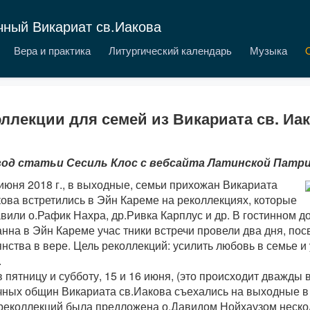
чный Викариат св.Иакова
Вера и практика
Литургический календарь
Музыка
ллекции для семей из Викариата св. Иа
од статьи Сесиль Клос с вебсайта Латинской Патр
июня 2018 г., в выходные, семьи прихожан Викариата
кова встретились в Эйн Кареме на реколлекциях, которые
вили о.Рафик Нахра, др.Ривка Карплус и др. В гостинном д
анна в Эйн Кареме учас тники встречи провели два дня, по
нства в вере. Цель реколлекций: усилить любовь в семье и 
.
в пятницу и субботу, 15 и 16 июня, (это происходит дважды в
чных общин Викариата св.Иакова съехались на выходные в
 реколлекций была предложена о.Давидом Нойхаузом нескол