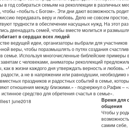
ы в год собираться семьям на реколлекции в различных ме
, чтобы «побыть с Богом». Эти дни дают возможность роди
иссию передавать веру и любовь. Дело не совсем простое,
твуют трудности в обеспечении насущных нужд. На этот раз
лись двенадцать семей, чтобы вместе молиться и размышля
обитает в сердцах всех людей
естве ведущей идеи, организаторы выбрали для участников
нной веры, чтобы поразмышлять о путях создания счастлив
 в семье. Используя многочисленные библейские примеры 
 заветам с человеками, аниматоры реколлекций предложил
, как в жизни каждого дня утверждать верность и любовь.
в радости, а не в напряжении или равнодушии, необходимо 
овместных праздников и радостных событий в семье, котор
ляют отношения между близкими.» - подчеркнул о.Рафик – «
 истинное средство для обретения счастья в семье».
Время для 
общения
Чтобы у род
возможность
самим себе,