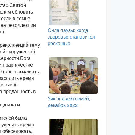
стах Святой
телям обновить
 если в семье
 на реколлекции
Сила паузы: когда
ть.
здоровье становится
роскошью
 реколлекций тему
ой супружеской
верности Бога
и практические
 «Чтобы проживать
находить время
ые очень
а преданность в
Уик-энд для семей,
отдыха и
декабрь 2022
ителей была
 уделить время
 побеседовать,