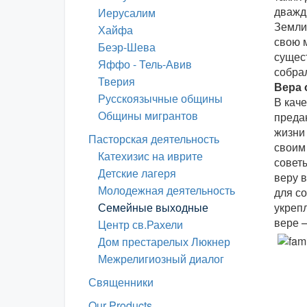
дважд
Иерусалим
Земли
Хайфа
свою м
Беэр-Шева
сущес
Яффо - Тель-Авив
собра
Тверия
Вера 
Русскоязычные общины
В кач
Общины мигрантов
преда
жизни
Пасторская деятельность
своим
Катехизис на иврите
советы
Детские лагеря
веру 
Молодежная деятельность
для с
Семейные выходные
укреп
вере –
Центр св.Рахели
Дом престарелых Люкнер
Межрелигиозный диалог
Священники
Our Products