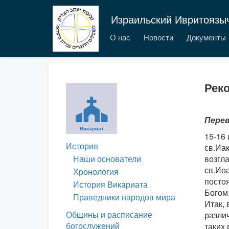
Израильский Ивритоязы
О нас
Новости
Документы
Реко
Перев
Викариат
15-16 
История
св.Иа
Наши основатели
возгла
св.Ио
Хронология
постоя
История Викариата
Богом
Праведники народов мира
Итак, 
Общины и расписание
разли
богослужений
таких