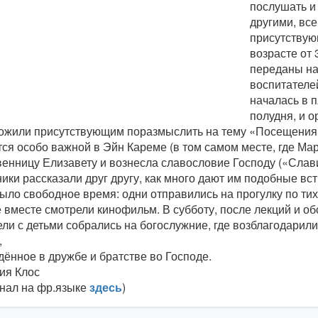
послушать и
другими, все
присутствую
возрасте от 
переданы на
воспитателе
началась в п
полудня, и 
ожили присутствующим поразмыслить на тему «Посещения»
ся особо важной в Эйн Кареме (в том самом месте, где Ма
енницу Елизавету и вознесла славословие Господу («Слави
ики рассказали друг другу, как много дают им подобные вст
ыло свободное время: одни отправились на прогулку по ти
 вместе смотрели кинофильм. В субботу, после лекций и о
ли с детьми собрались на богослужние, где возблагодарили
время
ённое в дружбе и братстве во Господе.
ия Клос
инал на фр.языке
здесь
)