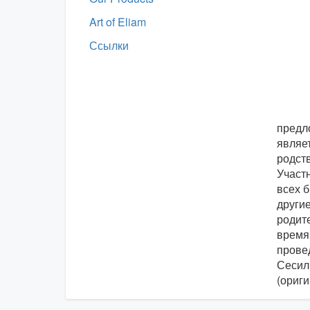
Art of Eliam
Ссылки
предл
являет
родств
Участн
всех б
другие
родите
провед
Сесил
(ориг