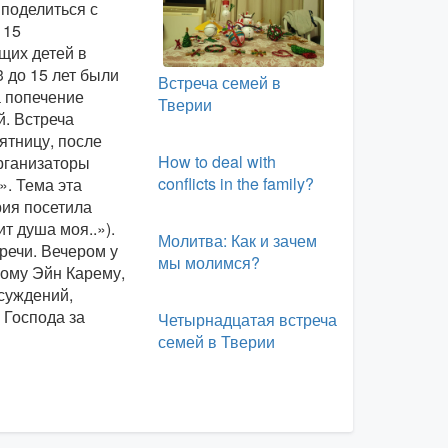
 поделиться с
 15
щих детей в
3 до 15 лет были
Встреча семей в
 попечение
Тверии
й. Встреча
ятницу, после
How to deal with
организаторы
conflicts in the family?
. Тема эта
рия посетила
т душа моя..»).
Молитва: Как и зачем
речи. Вечером у
мы молимся?
хому Эйн Карему,
бсуждений,
 Господа за
Четырнадцатая встреча
,
семей в Тверии