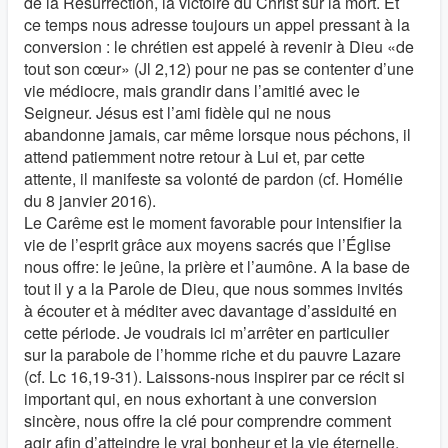
de la Résurrection, la victoire du Christ sur la mort. Et
ce temps nous adresse toujours un appel pressant à la
conversion : le chrétien est appelé à revenir à Dieu «de
tout son cœur» (Jl 2,12) pour ne pas se contenter d’une
vie médiocre, mais grandir dans l’amitié avec le
Seigneur. Jésus est l’ami fidèle qui ne nous
abandonne jamais, car même lorsque nous péchons, il
attend patiemment notre retour à Lui et, par cette
attente, il manifeste sa volonté de pardon (cf. Homélie
du 8 janvier 2016).
Le Carême est le moment favorable pour intensifier la
vie de l’esprit grâce aux moyens sacrés que l’Église
nous offre: le jeûne, la prière et l’aumône. A la base de
tout il y a la Parole de Dieu, que nous sommes invités
à écouter et à méditer avec davantage d’assiduité en
cette période. Je voudrais ici m’arrêter en particulier
sur la parabole de l’homme riche et du pauvre Lazare
(cf. Lc 16,19-31). Laissons-nous inspirer par ce récit si
important qui, en nous exhortant à une conversion
sincère, nous offre la clé pour comprendre comment
agir afin d’atteindre le vrai bonheur et la vie éternelle.