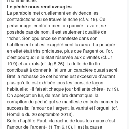
l’homme riche.
Le péché nous rend aveugles
La parabole met cruellement en évidence les
contradictions où se trouve le riche (cf. v. 19). Ce
personnage, contrairement au pauvre Lazare, ne
possède pas de nom, il est seulement qualifié de
“riche”. Son opulence se manifeste dans son
habillement qui est exagérément luxueux. La pourpre
en effet était très précieuse, plus que l’argent ou l’or,
c’est pourquoi elle était réservée aux divinités (cf. Jr
10,9) et aux rois (cf. Jg 8,26). La toile de lin fin
contribuait à donner à l’allure un caractère quasi sacré.
Bref la richesse de cet homme est excessive d’autant
plus qu’elle est exhibée tous les jours, de façon
habituelle: «Il faisait chaque jour brillante chère» (v.19).
On aperçoit en lui, de manière dramatique, la
corruption du péché qui se manifeste en trois moments
successifs: l’amour de l’argent, la vanité et l’orgueil (cf.
Homélie du 20 septembre 2013).
Selon l’apôtre Paul, «la racine de tous les maux c’est
l’amour de l’argent» (1 Tm 6,10). Il est la cause