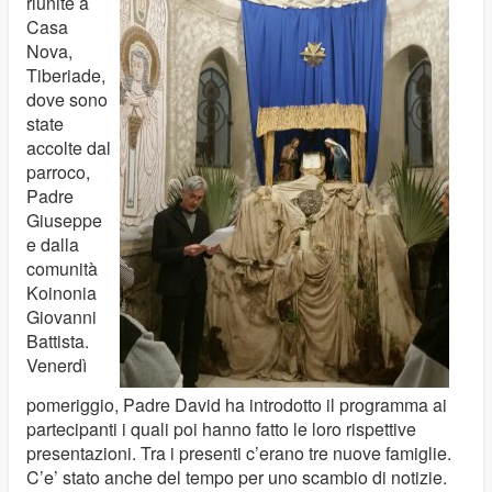
riunite a
Casa
Nova,
Tiberiade,
dove sono
state
accolte dal
parroco,
Padre
Giuseppe
e dalla
comunità
Koinonia
Giovanni
Battista.
Venerdì
pomeriggio, Padre David ha introdotto il programma ai
partecipanti i quali poi hanno fatto le loro rispettive
presentazioni. Tra i presenti c’erano tre nuove famiglie.
C’e’ stato anche del tempo per uno scambio di notizie.