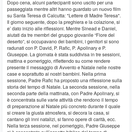
Dopo cena, alcuni partecipanti sono uscito per una
passeggiata mentre altri hanno guardato un nuovo film
su Santa Teresa di Calcutta: "Lettere di Madre Teresa".
Il giorno seguente, dopo la preghiera e la colazione, si
e’ dato inizio alle riflessioni. Mentre Sinead e Daniel,
aiutati da tre membri del gruppo giovanile “Fiore del
deserto”, si occupavano dei bambini, i genitori si sono
radunati con P. David, P. Rafic, P. Apolinary e P.
Giuseppe. La giornata è stata suddivisa in tre sessioni,
mattina e pomeriggio, riflettendo su come rendere
presente il messaggio di Avvento e Natale nelle nostre
case e soprattutto ai nostri bambini. Nella prima
sessione, Padre Rafic ha proposto una riflessione sulla
storia del tempo di Natale. La seconda sessione, nella
seconda parte della mattinata, con Padre Apolinary, si
è concentrata sulle varie attività che rendono il tempo
di preparazione al Natale più concreto durante il quale
si creare la giusta atmosfera, si decora la casa, si
cantano gli inni natalizi, si fanno opere di carità, ecc.
Nella terza sessione, nel pomeriggio, Padre Giuseppe