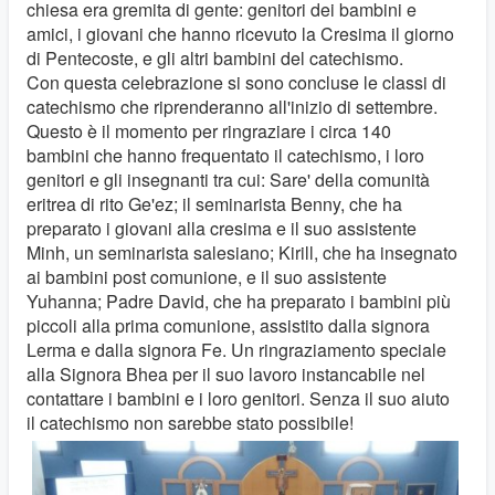
chiesa era gremita di gente: genitori dei bambini e
amici, i giovani che hanno ricevuto la Cresima il giorno
di Pentecoste, e gli altri bambini del catechismo.
Con questa celebrazione si sono concluse le classi di
catechismo che riprenderanno all'inizio di settembre.
Questo è il momento per ringraziare i circa 140
bambini che hanno frequentato il catechismo, i loro
genitori e gli insegnanti tra cui: Sare' della comunità
eritrea di rito Ge'ez; il seminarista Benny, che ha
preparato i giovani alla cresima e il suo assistente
Minh, un seminarista salesiano; Kirill, che ha insegnato
ai bambini post comunione, e il suo assistente
Yuhanna; Padre David, che ha preparato i bambini più
piccoli alla prima comunione, assistito dalla signora
Lerma e dalla signora Fe. Un ringraziamento speciale
alla Signora Bhea per il suo lavoro instancabile nel
contattare i bambini e i loro genitori. Senza il suo aiuto
il catechismo non sarebbe stato possibile!