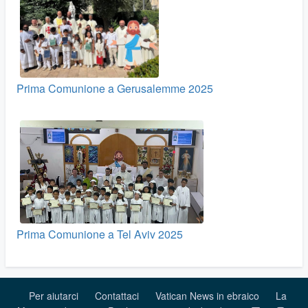
Prima Comunione a Gerusalemme 2025
Prima Comunione a Tel Aviv 2025
Per aiutarci
Contattaci
Vatican News in ebraico
La