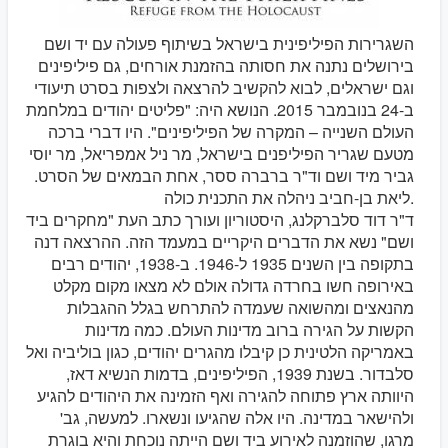
השגרירות הפיליפינית בישראל בשיתוף פעולה עם יד ושם
בירושלים נתנה את חסותה בהזמנת אורחים, גם פיליפינים
וגם ישראלים, לבוא להקשיב להרצאה ולצפות בסרט תיעודי
ב-24 בנובמבר 2015. הנושא היה: "פליטים יהודים במלחמת
העולם השנייה – המקרה של הפיליפינים". היו דברי ברכה
מטעם שגריר הפיליפנים בישראל, מר ניל אמפריאל, מר יוסי
גביר מיד ושם וד"ר ברברה ססר, אחת הבמאים של הסרט.
ליאת בן-חביב ניהלה את התכנית כולה.
ד"ר דוד סלברקלנג, היסטוריון ועורך כתב העת "מחקרים ביד
ושם" נשא את הדברים היקריים במעמד הזה. ההרצאה דנה
בתקופה בין השנים 1935 ל-1946. ב-1938, יהודים רבים
באירופה חשו בחרדה גדולה אולם לא מצאו מקום מקלט
מהנאצים ומהשואה שעמדה להתרחש בגלל ההגבלות
הקשות על הגירה ברוב מדינות העולם. כמה מדינות
באמריקה הלטינית כן קיבלו מהגרים יהודים, כגון בוליביה ואל
סלבדור. בשנת 1939, הפיליפינים, בדמות הנשיא דאז,
היוותה ארץ פתוחה להגירה ואף הזמינה את היהודים להגיע
ולהישאר במדינה. היו אלה שהגיעו ונשארו. למעשה, גב'
מרגו, שהוזמנה לאירוע ביד ושם הייתה נוכחת והיא בוגרת