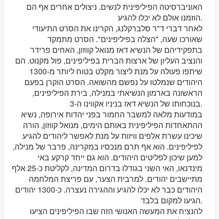
האוניברסיטה הפיליפינית לנשים. ניצולים אחרים אף הם
הוזמנו אולם לא יכלו להגיע.
לאחר דברי ד"ר סלברקלנג, הקרינו את הסרט התיעודי
שאורכו שעה, "הצלה בפיליפינים". הסרט מתמקד
בתפקידיהם של הנשיא דאז מנואל קווזון, האחים פרידר
והנציב העליון של ארצות הברית בפיליפינים, פול מקנוט. הם
שיתפו פעולה על מנת ליצור מקלט בטוח ליותר מ-1300
היהודים שנמלטו על נפשם מהשואה. הסרט הוקרן בפעם
הראשונה בארמון הנשיאתי במנילה, בירת הפיליפינים,
בנוכחותו של הנשיא דאז בניניו אקווינו ה-3.
במודעות מלאה למשבר החמור בפני יהדות אירופה, נשיא
ההתאחדות הפיליפינית באותם הימים, מנואל קווזון, הורה
שיכינו עשרת אלפים וויזות על מנת לאפשר ליהודים להגיע
לפיליפינים. הוא אף תרם מנכסיו במקרינה, פרבר של מנילה,
למען שיכון לפליטים היהודים. הוא גם ייחד קרקע באי
מינדנאו, האי השני בגודלו בדרום המדינה, לקליטת כ-25 אלף
מתיישבים יהודים. למרבית הצער, עם פריצת המלחמה
היהודים כבר לא יכלו להגיע וההגירה נעצרה. כ-1300 יהודים
הגיעו למקום בלבד.
להנציח את המעשה האנושי הזה שבו הפיליפינים הציעו