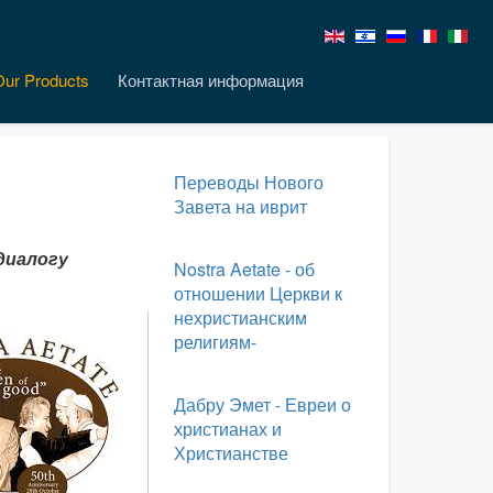
Our Products
Контактная информация
Переводы Нового
Завета на иврит
диалогу
Nostra Aetate - об
отношении Церкви к
нехристианским
религиям-
Дабру Эмет - Евреи о
христианах и
Христианстве