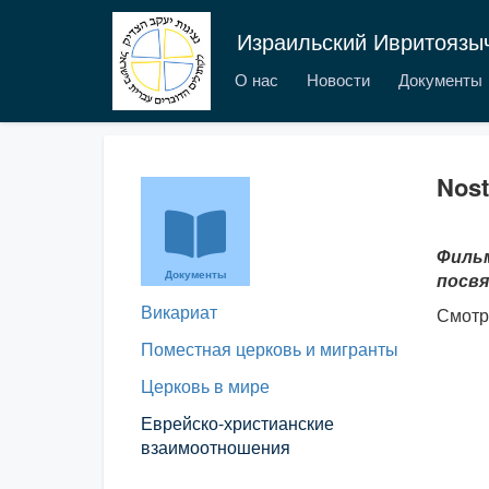
Израильский Ивритоязы
О нас
Новости
Документы
Nost
Фильм
Документы
посвя
Викариат
Смотр
Поместная церковь и мигранты
Церковь в мире
Еврейско-христианские
взаимоотношения