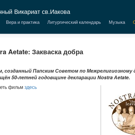
чный Викариат св.Иакова
Вера и практика
Литургический календарь
Музыка
ra Aetate: Закваска добра
, созданный Папским Советом по Межрелигиозному 
щён 50-летней годовщине декларации Nostra Аetate.
еть фильм
здесь