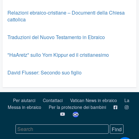
Relazioni ebraico-cristiane – Documenti della Chiesa
cattolica
Traduzioni del Nuovo Testamento in Ebraico
"HaAretz" sullo Yom Kippur ed il cristianesimo
David Flusser: Secondo suo figlio
Per aiutarci
Contattaci
Vatican News in ebraico
La
Messa in ebraico
Per la protezione dei bambini