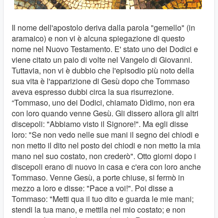
Il nome dell'apostolo deriva dalla parola "gemello" (in
aramaico) e non vi è alcuna spiegazione di questo
nome nel Nuovo Testamento. E' stato uno dei Dodici e
viene citato un paio di volte nel Vangelo di Giovanni.
Tuttavia, non vi è dubbio che l'episodio più noto della
sua vita è l'apparizione di Gesù dopo che Tommaso
aveva espresso dubbi circa la sua risurrezione.
“Tommaso, uno dei Dodici, chiamato Dìdimo, non era
con loro quando venne Gesù. Gli dissero allora gli altri
discepoli: "Abbiamo visto il Signore!". Ma egli disse
loro: "Se non vedo nelle sue mani il segno dei chiodi e
non metto il dito nel posto dei chiodi e non metto la mia
mano nel suo costato, non crederò". Otto giorni dopo i
discepoli erano di nuovo in casa e c'era con loro anche
Tommaso. Venne Gesù, a porte chiuse, si fermò in
mezzo a loro e disse: "Pace a voi!". Poi disse a
Tommaso: "Metti qua il tuo dito e guarda le mie mani;
stendi la tua mano, e mettila nel mio costato; e non