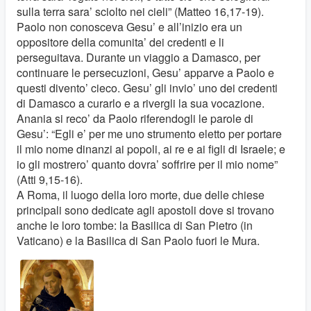
sulla terra sara’ sciolto nei cieli” (Matteo 16,17-19).
Paolo non conosceva Gesu’ e all’inizio era un
oppositore della comunita’ dei credenti e li
perseguitava. Durante un viaggio a Damasco, per
continuare le persecuzioni, Gesu’ apparve a Paolo e
questi divento’ cieco. Gesu’ gli invio’ uno dei credenti
di Damasco a curarlo e a rivergli la sua vocazione.
Anania si reco’ da Paolo riferendogli le parole di
Gesu’: “Egli e’ per me uno strumento eletto per portare
il mio nome dinanzi ai popoli, ai re e ai figli di Israele; e
io gli mostrero’ quanto dovra’ soffrire per il mio nome”
(Atti 9,15-16).
A Roma, il luogo della loro morte, due delle chiese
principali sono dedicate agli apostoli dove si trovano
anche le loro tombe: la Basilica di San Pietro (in
Vaticano) e la Basilica di San Paolo fuori le Mura.