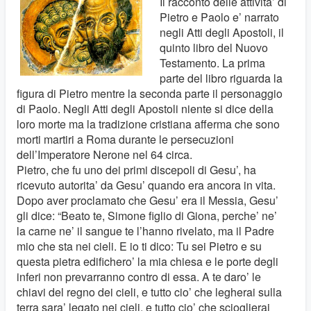
Il racconto delle attivita’ di
Pietro e Paolo e’ narrato
negli Atti degli Apostoli, il
quinto libro del Nuovo
Testamento. La prima
parte del libro riguarda la
figura di Pietro mentre la seconda parte il personaggio
di Paolo. Negli Atti degli Apostoli niente si dice della
loro morte ma la tradizione cristiana afferma che sono
morti martiri a Roma durante le persecuzioni
dell’Imperatore Nerone nel 64 circa.
Pietro, che fu uno dei primi discepoli di Gesu’, ha
ricevuto autorita’ da Gesu’ quando era ancora in vita.
Dopo aver proclamato che Gesu’ era il Messia, Gesu’
gli dice: “Beato te, Simone figlio di Giona, perche’ ne’
la carne ne’ il sangue te l’hanno rivelato, ma il Padre
mio che sta nei cieli. E io ti dico: Tu sei Pietro e su
questa pietra edifichero’ la mia chiesa e le porte degli
inferi non prevarranno contro di essa. A te daro’ le
chiavi del regno dei cieli, e tutto cio’ che legherai sulla
terra sara’ legato nei cieli, e tutto cio’ che scioglierai