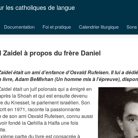
ur les catholiques de langue
Documentation
Foi et pratique
Calendrier liturgique
Sons 
el Zaidel à propos du frère Daniel
 Zaidel était un ami d’enfance d’Osvald Rufeisen. Il lui a déd
 livre, Adam BeMivhan (Un homme mis à l’épreuve), disponi
Zaidel était un juif polonais qui a émigré en
 après la Shoah et qui est ensuite devenu
 du Knesset, le parlement israélien. Son
écrit en 1971, raconte la passionnante
re de son ami Osvald Rufeisen, connu aussi
oir fondé la Qehilla à Haïfa une fois
te.
xième partie du livre est consacrée à