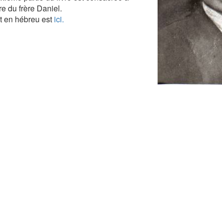
ire du frère Daniel.
it en hébreu est
ici.