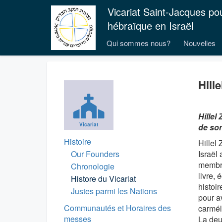
Vicariat Saint-Jacques po
hébraïque en Israël
Qui sommes nous?
Nouvelles
Hill
Hillel
Vicariat
de son
Histoire
Hillel 
Our Founders
Israël
membre
Chronologie
livre, 
Histore du Vicariat
histoi
Justes parmi les Nations
pour av
Communautés et Horaires des
carméli
messes
La deu