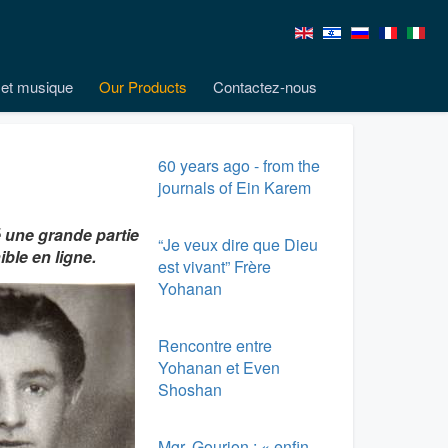
et musique
Our Products
Contactez-nous
60 years ago - from the
journals of Ein Karem
ié une grande partie
“Je veux dire que Dieu
ble en ligne.
est vivant” Frère
Yohanan
Rencontre entre
Yohanan et Even
Shoshan
Mgr. Gourion : « enfin,