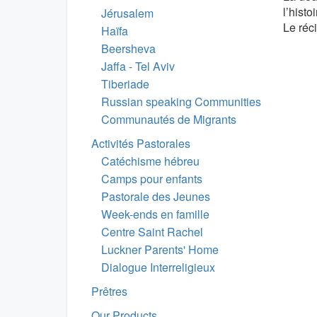
l’histo
Jérusalem
Le réc
Haïfa
Beersheva
Jaffa - Tel Aviv
Tiberiade
Russian speaking Communities
Communautés de Migrants
Activités Pastorales
Catéchisme hébreu
Camps pour enfants
Pastorale des Jeunes
Week-ends en famille
Centre Saint Rachel
Luckner Parents' Home
Dialogue Interreligieux
Prêtres
Our Products