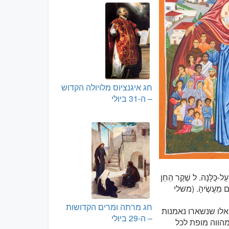
חג איגנציוס מלויולה הקדוש
– ה-31 ביולי
 עַל-כֻּלָּנָה. ל שֶׁקֶר הַחֵן
ָרִים מַעֲשֶׂיהָ. (משלי
חג מרתה ומרים הקדושות
אלו שנשארו נאמנות
– ה-29 ביולי
מהווה מופת לכל