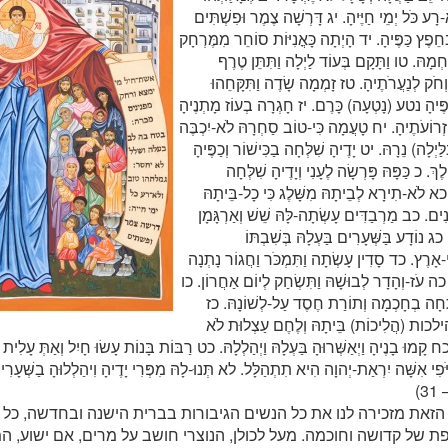
רָע כֹּל יְמֵי חַיֶּיהָ. יג דָּרְשָׁה צֶמֶר וּפִשְׁתִּים
ְּחֵפֶץ כַּפֶּיהָ. יד הָיְתָה כָּאֳנִיּוֹת סוֹחֵר מִמֶּרְחָק
ְמָהּ. טו וַתָּקָם בְּעוֹד לַיְלָה וַתִּתֵּן טֶרֶף
ְחֹק לְנַעֲרֹתֶיהָ. טז זָמְמָה שָׂדֶה וַתִּקָּחֵהוּ
ַפֶּיהָ נטע (נָטְעָה) כָּרֶם. יז חָגְרָה בְעוֹז מָתְנֶיהָ
 זְרוֹעֹתֶיהָ. יח טָעֲמָה כִּי-טוֹב סַחְרָהּ לֹא-יִכְבֶּה
יְלָה) נֵרָהּ. יט יָדֶיהָ שִׁלְּחָה בַכִּישׁוֹר וְכַפֶּיהָ
ֶךְ. כ כַּפָּהּ פָּרְשָׂה לֶעָנִי וְיָדֶיהָ שִׁלְּחָה
 כא לֹא-תִירָא לְבֵיתָהּ מִשָּׁלֶג כִּי כָל-בֵּיתָהּ
ִים. כב מַרְבַדִּים עָשְׂתָה-לָּהּ שֵׁשׁ וְאַרְגָּמָן
 כג נוֹדָע בַּשְּׁעָרִים בַּעְלָהּ בְּשִׁבְתּוֹ
י-אָרֶץ. כד סָדִין עָשְׂתָה וַתִּמְכֹּר וַחֲגוֹר נָתְנָה
י. כה עֹז-וְהָדָר לְבוּשָׁהּ וַתִּשְׂחַק לְיוֹם אַחֲרוֹן. כו
תְחָה בְחָכְמָה וְתוֹרַת חֶסֶד עַל-לְשׁוֹנָהּ. כז
הילכות (הֲלִיכוֹת) בֵּיתָהּ וְלֶחֶם עַצְלוּת לֹא
קָמוּ בָנֶיהָ וַיְאַשְּׁרוּהָ בַּעְלָהּ וַיְהַלְלָהּ. כט רַבּוֹת בָּנוֹת עָשׂוּ חָיִל וְאַתְּ עָלִית
ֹּפִי אִשָּׁה יִרְאַת-יְהוָה הִיא תִתְהַלָּל. לא תְּנוּ-לָהּ מִפְּרִי יָדֶיהָ וִיהַלְלוּהָ בַשְּׁע
זאת מזכירה לנו את כל הנשים הגיבורות בברית הישנה ובחדשה, כל 
ופת של קדושה וחוכמה. מעל לכולן, הנוצרי חושב על מרים, אם ישוע, ה