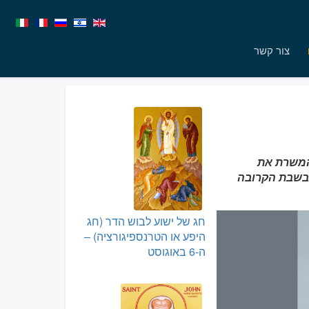
צור קשר
 המשרת את
 המקלט. יום החג הוא ה-10 במאי או בשבת הקרובה
חג של ישוע לבוש הדר (חג
היפע או הטרנספיגורציה) –
ה-6 באוגוסט