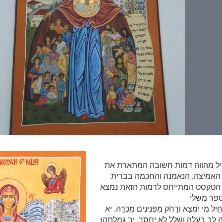
ל מהווה דמות חשובה המתארת את
האמיצה, הנאמנה והחכמה בברית
 הטקסט המתייחס לדמות הזאת נמצא
ַיִל מִי יִמְצָא וְרָחֹק מִפְּנִינִים מִכְרָהּ. יא
ּ לֵב בַּעְלָהּ וְשָׁלָל לֹא יֶחְסָר. יב גְּמָלַתְהוּ