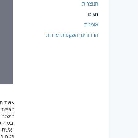
הנוצרית
חגים
אומנות
הרהורים, השקפות ועדויות
אשת חי
האישה 
הישנה.
בסוף ספר משלי:
י אֵשֶׁת-ח
בָּטַח בָּה