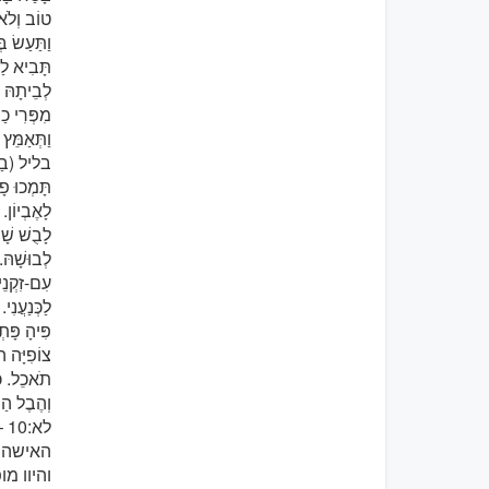
טוֹב וְלֹא-
וַתַּעַשׂ ב
תָּבִיא לַח
לְבֵיתָהּ ו
מִפְּרִי כ
וַתְּאַמֵּץ
בליל (בַלַּ
תָּמְכוּ פָל
לָאֶבְיוֹן.
לָבֻשׁ שָׁנ
לְבוּשָׁהּ.
עִם-זִקְנֵ
לַכְּנַעֲנִ
פִּיהָ פָּ
צוֹפִיָּה 
תֹאכֵל. כח 
וְהֶבֶל הַי
לא:10 – 31)
האישה ה
והיוו מ