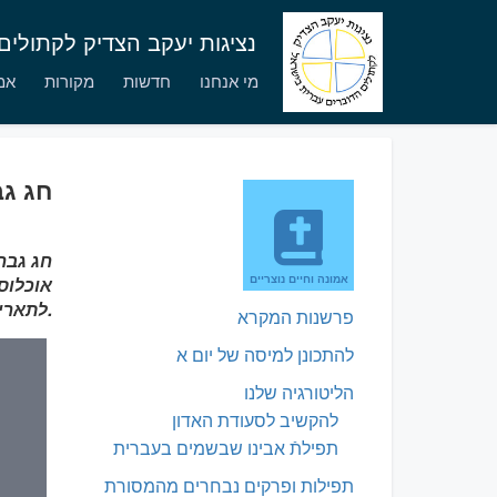
נציגות יעקב הצדיק לקתולי
מי אנחנו
חדשות
מקורות
אמו
חג גבר
חג גבר
אמונה וחיים נוצריים
לתאריך זה.
פרשנות המקרא
להתכונן למיסה של יום א
הליטורגיה שלנו
להקשיב לסעודת האדון
תפילתֿ אבינו שבשמים בעברית
תפילות ופרקים נבחרים מהמסורת