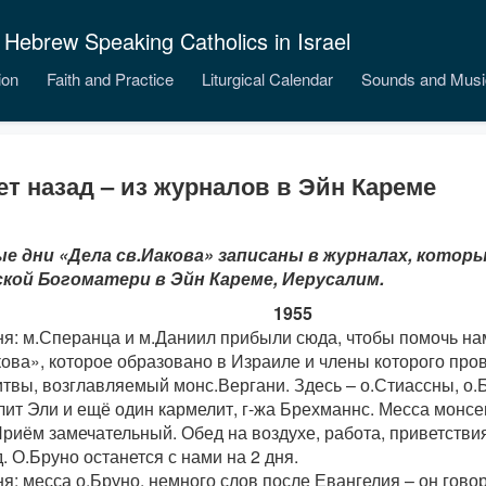
 Hebrew Speaking Catholics in Israel
ion
Faith and Practice
Liturgical Calendar
Sounds and Musi
ет назад – из журналов в Эйн Кареме
е дни «Дела св.Иакова» записаны в журналах, котор
кой Богоматери в Эйн Кареме, Иерусалим.
1955
ня: м.Сперанца и м.Даниил прибыли сюда, чтобы помочь на
ова», которое образовано в Израиле и члены которого про
твы, возглавляемый монс.Вергани. Здесь – о.Стиассны, о.
лит Эли и ещё один кармелит, г-жа Брехманнс. Месса монсе
Приём замечательный. Обед на воздухе, работа, приветствия
. О.Бруно останется с нами на 2 дня.
я: месса о.Бруно, немного слов после Евангелия – он говор