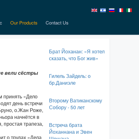
c
Our Products
Contact Us
Брат Йоханан: «Я хотел
сказать, что Бог жив»
ые вели сёстры
Гилель Зайдель: о
бр.Даниэле
м принять «Дело
Второму Ватиканскому
водят день встречи
Собору - 50 лет
Бруно, о.Жан Роже,
ньора начнётся в
, простая трапеза,
Встреча брата
Йоханнана и Эвен
ит о трудах «Дела
Шошана