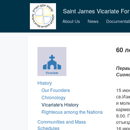
Saint James Vicariate For
About Us
News
Documentat
60 л
Первы
Vicariate
Сионс
History
Our Founders
15 ию
св.Иак
Chronology
и моли
Vicariate's History
карме
Righteous among the Nations
9.00. 
Communities and Mass
отъезд
Schedules
16 июн