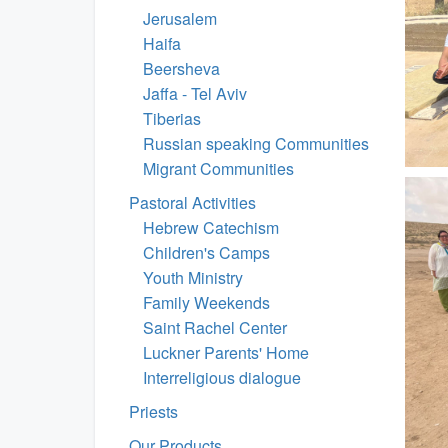
Jerusalem
Haifa
Beersheva
Jaffa - Tel Aviv
Tiberias
Russian speaking Communities
Migrant Communities
Pastoral Activities
Hebrew Catechism
Children's Camps
Youth Ministry
Family Weekends
Saint Rachel Center
Luckner Parents' Home
Interreligious dialogue
Priests
Our Products