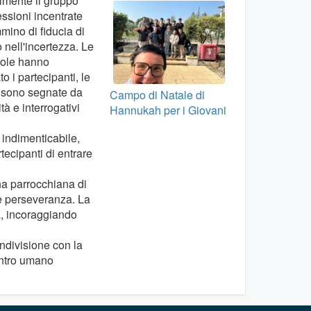
almente il gruppo
lessioni incentrate
mino di fiducia di
nell'incertezza. Le
role hanno
to i partecipanti, le
e sono segnate da
Campo di Natale di
ità e interrogativi
Hannukah per i Giovani
indimenticabile,
ecipanti di entrare
una parrocchiana di
 e perseveranza. La
a, incoraggiando
ndivisione con la
contro umano