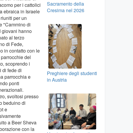
Sacramento della
como per i cattolici
Cresima nel 2026
ua ebraica in Israele
riuniti per un
te "Cammino di
I giovani hanno
pato al terzo
o di Fede,
o in contatto con le
 parrocchie del
to, scoprendo i
i di fede di
Preghiere degli studenti
a parrocchia e
in Austria
ndo ponti
nerazionali.
tro, svoltosi presso
o beduino di
ot e
sivamente
uito a Beer Sheva
aborazione con la