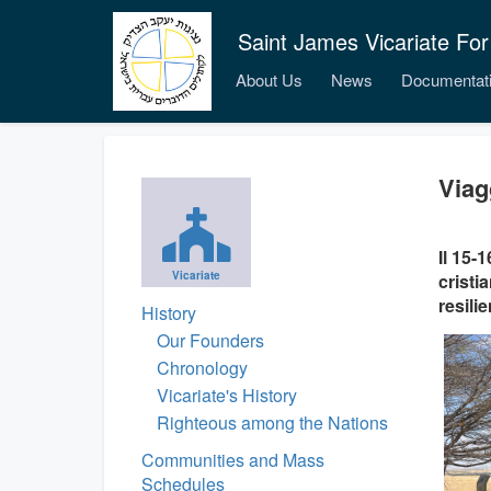
Saint James Vicariate For
About Us
News
Documentat
Viag
Il 15-
Vicariate
cristi
resili
History
Our Founders
Chronology
Vicariate's History
Righteous among the Nations
Communities and Mass
Schedules