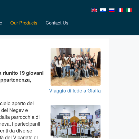
c
Our Products
Contact Us
 riunito 19 giovani
 appartenenza,
Viaggio di fede a Giaffa
 cielo aperto del
 del Negev e
 dalla parrocchia di
eva, i partecipanti
enti da diverse
à del Vicariato di