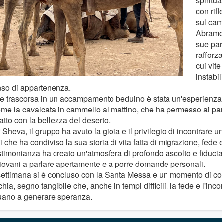
spiritu
con rif
sul cam
Abramo 
sue pa
rafforza
cui vit
instabil
nso di appartenenza.
te trascorsa in un accampamento beduino è stata un'esperienza 
ome la cavalcata in cammello al mattino, che ha permesso ai part
atto con la bellezza del deserto.
Sheva, il gruppo ha avuto la gioia e il privilegio di incontrare 
 che ha condiviso la sua storia di vita fatta di migrazione, fede
stimonianza ha creato un'atmosfera di profondo ascolto e fiduci
giovani a parlare apertamente e a porre domande personali.
e settimana si è concluso con la Santa Messa e un momento di co
hia, segno tangibile che, anche in tempi difficili, la fede e l'in
uano a generare speranza.