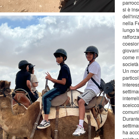
parrocc
si è in
dell'ini
nella F
lungo t
rafforza
coesion
giovani
come m
società
Un mo
partico
interes
settima
interre
sceicco
comunit
Durante 
settim
ha acc