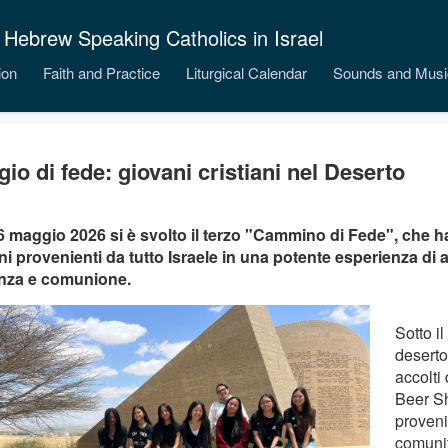
 Hebrew Speaking Catholics in Israel
ion
Faith and Practice
Liturgical Calendar
Sounds and Musi
gio di fede: giovani cristiani nel Deserto
16 maggio 2026 si è svolto il terzo "Cammino di Fede", che ha
ani provenienti da tutto Israele in una potente esperienza di
enza e comunione.
Sotto il
deserto
accolti
Beer Sh
proveni
comunit