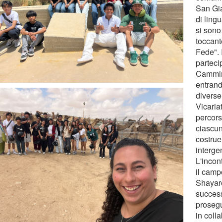
San Gia
di ling
si sono 
toccan
Fede". 
parteci
Cammin
entrand
diverse
Vicaria
percors
ciascun
costrue
interge
L'incon
il camp
Shayar
succes
proseg
in coll