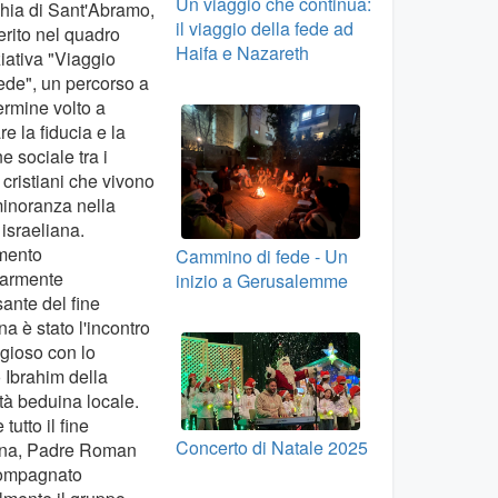
Un viaggio che continua:
hia di Sant'Abramo,
il viaggio della fede ad
serito nel quadro
Haifa e Nazareth
ziativa "Viaggio
ede", un percorso a
ermine volto a
re la fiducia e la
e sociale tra i
 cristiani che vivono
inoranza nella
 israeliana.
mento
Cammino di fede - Un
larmente
inizio a Gerusalemme
sante del fine
na è stato l'incontro
ligioso con lo
 Ibrahim della
à beduina locale.
tutto il fine
Concerto di Natale 2025
ana, Padre Roman
ompagnato