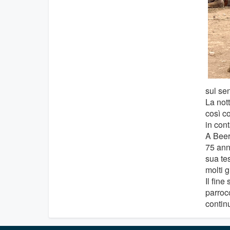
sul se
La not
così c
in cont
A Beer 
75 anni
sua te
molti 
Il fin
parrocc
contin