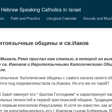
 Hebrew Speaking Catholics in Israel
ion
Faith and Practice
Liturgical Calendar
Sounds and Musi
итоязычные общины и св.Иаков
Мишель Ремо прислал нам статью, в которой он выя
 св. Иаковом и Ивритоязычными Католическими Об
ле.
оязычные Католические общины с самого начала своего о
тся под покровительством св.Иакова. Но кто же он такой?
Завет именует его " братом Господним" и характеризует ка
ельных личностей в первой христианской общине. Традиция 
 первым епископом Иерусалима. И,хотя он известен, как ап
ет ли идентифицировать его с Иаковом сыном Алфеевым. В