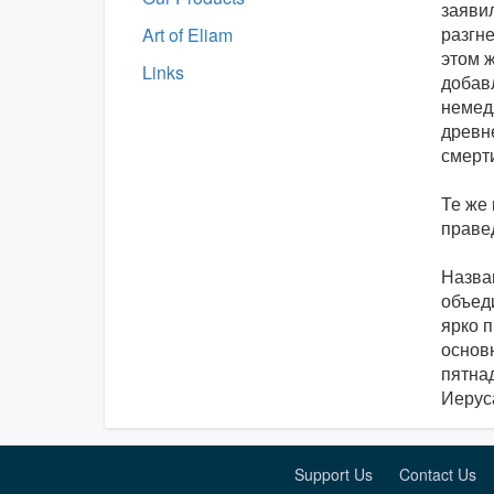
заявил
разгне
Art of Eliam
этом ж
Links
добав
немед
древн
смерти
Те же 
праве
Назван
объед
ярко 
основн
пятнад
Иерус
Support Us
Contact Us