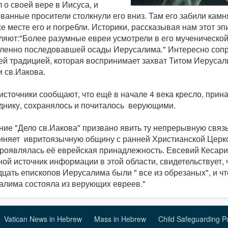
 о своей вере в Иисуса, и
ванные просители столкнули его вниз. Там его забили камн
е месте его и погребли. Историки, рассказывая нам этот эп
ляют:"Более разумные евреи усмотрели в его мученическо
ленно последовавшей осады Иерусалима." Интересно сопри
ей традицией, которая воспринимает захват Титом Иерусал
 св.Иакова.
источники сообщают, что ещё в начале 4 века кресло, при
днику, сохранялось и почиталось верующими.
ие "Дело св.Иакова" призвано явить ту непрерывную связь
иняет ивритоязычную общину с ранней Христианской Церко
проявлялась её еврейская принадлежность. Евсевий Кесари
ой источник информации в этой области, свидетельствует,
цать епископов Иерусалима были " все из обрезаных", и чт
алима состояла из верующих евреев."
Vatican News in Hebrew
Mass in Hebrew
Child Safeguarding P