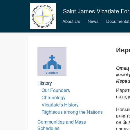
Saint James Vicariate For
About Us
News
Documentat
Ивр
Отец 
Vicariate
между
Израи
History
Our Founders
Иврит
находя
Chronology
Vicariate's History
Новый 
Righteous among the Nations
влият
Communities and Mass
он был
Schedules
следу