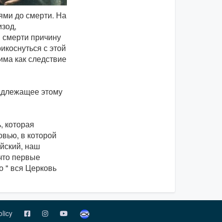
ями до смерти. На
изод,
й смерти причину
коснуться с этой
има как следствие
надлежащее этому
, которая
вью, в которой
йский, наш
 что первые
о " вся Церковь
olicy