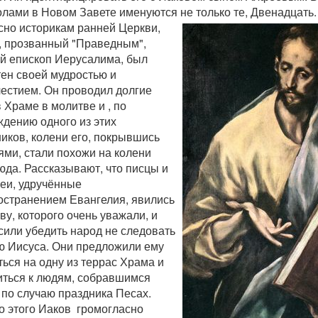
олами в Новом Завете именуются не только те, Двенадцать.
сно историкам ранней Церкви,
, прозванный "Праведным",
й епископ Иерусалима, был
тен своей мудростью и
честием. Он проводил долгие
 Храме в молитве и , по
ждению одного из этих
иков, колени его, покрывшись
ями, стали похожи на колени
юда. Рассказывают, что писцы и
еи, удручённые
остранением Евангелия, явились
ву, которого очень уважали, и
сили убедить народ не следовать
ю Иисуса. Они предложили ему
ься на одну из террас Храма и
иться к людям, собравшимся
 по случаю праздника Песах.
о этого Иаков громогласно