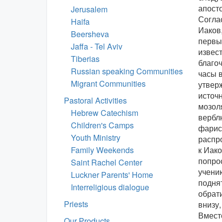
апост
Jerusalem
Согла
Haifa
Иаков
Beersheva
первы
Jaffa - Tel Aviv
извес
Tiberias
благо
Russian speaking Communities
часы в
Migrant Communities
утвер
источн
Pastoral Activities
мозол
Hebrew Catechism
вербл
Children's Camps
фарис
Youth Ministry
распр
Family Weekends
к Иако
попро
Saint Rachel Center
учени
Luckner Parents' Home
поднят
Interreligious dialogue
обрат
Priests
внизу,
Вмест
Our Products