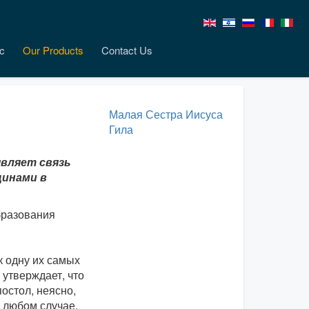
c
Our Products
Contact Us
Малая Сестра Иисуса
Гила
вляет связь
щинами в
бразования
к одну их самых
утверждает, что
остол, неясно,
 любом случае,