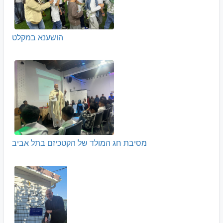
הושענא במקלט
מסיבת חג המולד של הקטכיזם בתל אביב