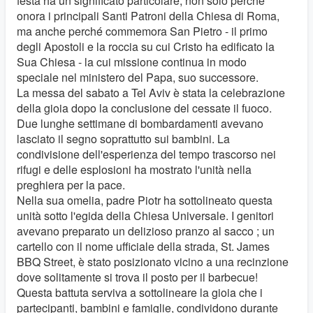
festa ha un significato particolare, non solo perché
onora i principali Santi Patroni della Chiesa di Roma,
ma anche perché commemora San Pietro - il primo
degli Apostoli e la roccia su cui Cristo ha edificato la
Sua Chiesa - la cui missione continua in modo
speciale nel ministero del Papa, suo successore.
La messa del sabato a Tel Aviv è stata la celebrazione
della gioia dopo la conclusione del cessate il fuoco.
Due lunghe settimane di bombardamenti avevano
lasciato il segno soprattutto sui bambini. La
condivisione dell'esperienza del tempo trascorso nei
rifugi e delle esplosioni ha mostrato l'unità nella
preghiera per la pace.
Nella sua omelia, padre Piotr ha sottolineato questa
unità sotto l'egida della Chiesa Universale. I genitori
avevano preparato un delizioso pranzo al sacco ; un
cartello con il nome ufficiale della strada, St. James
BBQ Street, è stato posizionato vicino a una recinzione
dove solitamente si trova il posto per il barbecue!
Questa battuta serviva a sottolineare la gioia che i
partecipanti, bambini e famiglie, condividono durante