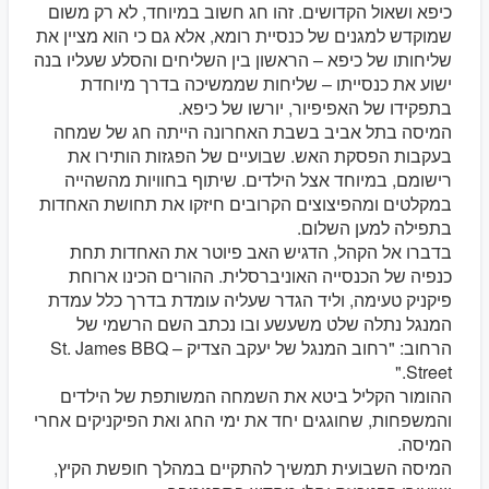
כיפא ושאול הקדושים. זהו חג חשוב במיוחד, לא רק משום
שמוקדש למגנים של כנסיית רומא, אלא גם כי הוא מציין את
שליחותו של כיפא – הראשון בין השליחים והסלע שעליו בנה
ישוע את כנסייתו – שליחות שממשיכה בדרך מיוחדת
בתפקידו של האפיפיור, יורשו של כיפא.
המיסה בתל אביב בשבת האחרונה הייתה חג של שמחה
בעקבות הפסקת האש. שבועיים של הפגזות הותירו את
רישומם, במיוחד אצל הילדים. שיתוף בחוויות מהשהייה
במקלטים ומהפיצוצים הקרובים חיזקו את תחושת האחדות
בתפילה למען השלום.
בדברו אל הקהל, הדגיש האב פיוטר את האחדות תחת
כנפיה של הכנסייה האוניברסלית. ההורים הכינו ארוחת
פיקניק טעימה, וליד הגדר שעליה עומדת בדרך כלל עמדת
המנגל נתלה שלט משעשע ובו נכתב השם הרשמי של
הרחוב: "רחוב המנגל של יעקב הצדיק – St. James BBQ
Street."
ההומור הקליל ביטא את השמחה המשותפת של הילדים
והמשפחות, שחוגגים יחד את ימי החג ואת הפיקניקים אחרי
המיסה.
המיסה השבועית תמשיך להתקיים במהלך חופשת הקיץ,