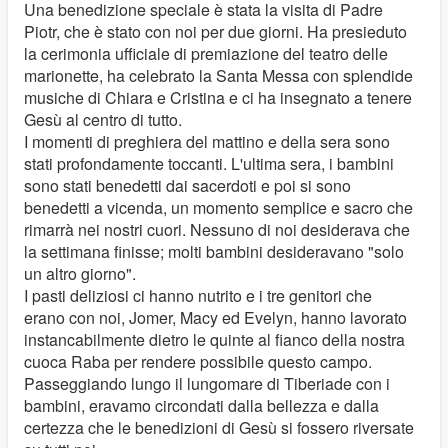
Una benedizione speciale è stata la visita di Padre
Piotr, che è stato con noi per due giorni. Ha presieduto
la cerimonia ufficiale di premiazione del teatro delle
marionette, ha celebrato la Santa Messa con splendide
musiche di Chiara e Cristina e ci ha insegnato a tenere
Gesù al centro di tutto.
I momenti di preghiera del mattino e della sera sono
stati profondamente toccanti. L'ultima sera, i bambini
sono stati benedetti dai sacerdoti e poi si sono
benedetti a vicenda, un momento semplice e sacro che
rimarrà nei nostri cuori. Nessuno di noi desiderava che
la settimana finisse; molti bambini desideravano "solo
un altro giorno".
I pasti deliziosi ci hanno nutrito e i tre genitori che
erano con noi, Jomer, Macy ed Evelyn, hanno lavorato
instancabilmente dietro le quinte al fianco della nostra
cuoca Raba per rendere possibile questo campo.
Passeggiando lungo il lungomare di Tiberiade con i
bambini, eravamo circondati dalla bellezza e dalla
certezza che le benedizioni di Gesù si fossero riversate