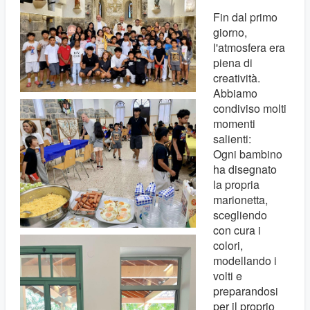
Fin dal primo
giorno,
l'atmosfera era
piena di
creatività.
Abbiamo
condiviso molti
momenti
salienti:
Ogni bambino
ha disegnato
la propria
marionetta,
scegliendo
con cura i
colori,
modellando i
volti e
preparandosi
per il proprio