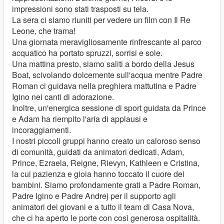
impressioni sono stati trasposti su tela.
La sera ci siamo riuniti per vedere un film con Il Re
Leone, che trama!
Una giornata meravigliosamente rinfrescante al parco
acquatico ha portato spruzzi, sorrisi e sole.
Una mattina presto, siamo saliti a bordo della Jesus
Boat, scivolando dolcemente sull'acqua mentre Padre
Roman ci guidava nella preghiera mattutina e Padre
Igino nei canti di adorazione.
Inoltre, un'energica sessione di sport guidata da Prince
e Adam ha riempito l'aria di applausi e
incoraggiamenti.
I nostri piccoli gruppi hanno creato un caloroso senso
di comunità, guidati da animatori dedicati, Adam,
Prince, Ezraela, Reigne, Rievyn, Kathleen e Cristina,
la cui pazienza e gioia hanno toccato il cuore dei
bambini. Siamo profondamente grati a Padre Roman,
Padre Igino e Padre Andrej per il supporto agli
animatori dei giovani e a tutto il team di Casa Nova,
che ci ha aperto le porte con così generosa ospitalità.