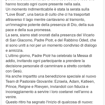
hanno toccato ogni cuore presente nella sala.
Un momento indimenticabile è stata la serata sulla
"Love Boat", una barca di culto che ci ha trasportati
attraverso il lago mentre cantavamo al tramonto,
un'immagine potente della presenza di Dio, della sua
pace e della sua promessa.
La sera, siamo stati onorati dalla presenza del Vicario
di San Giacomo, Padre Piotr, e del Rabbino Oded, che
si sono uniti a noi per un momento condiviso di dialogo
e amicizia.
L'ultimo giorno, Padre Piotr ha celebrato la Messa di
addio, invitando ogni partecipante a prendere la
decisione personale di camminare a stretto contatto
con Gesù.
Ha anche impartito una benedizione speciale al nuovo
Team di Pastorale Giovanile: Ezraela, Adam, Katleen,
Prince, Reigne e Rievyen, inviandoli con fiducia e
incoraggiamento a servire i loro coetanei nell'anno a
venire.
Questo ritiro ha segnato l'inizio di qualcosa di nuovo: