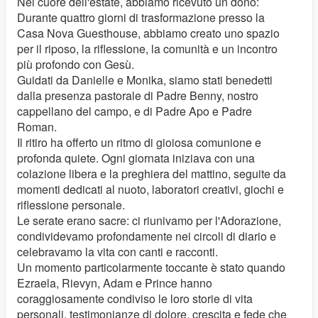
Nel cuore dell'estate, abbiamo ricevuto un dono:
Durante quattro giorni di trasformazione presso la
Casa Nova Guesthouse, abbiamo creato uno spazio
per il riposo, la riflessione, la comunità e un incontro
più profondo con Gesù.
Guidati da Danielle e Monika, siamo stati benedetti
dalla presenza pastorale di Padre Benny, nostro
cappellano del campo, e di Padre Apo e Padre
Roman.
Il ritiro ha offerto un ritmo di gioiosa comunione e
profonda quiete. Ogni giornata iniziava con una
colazione libera e la preghiera del mattino, seguite da
momenti dedicati al nuoto, laboratori creativi, giochi e
riflessione personale.
Le serate erano sacre: ci riunivamo per l'Adorazione,
condividevamo profondamente nei circoli di diario e
celebravamo la vita con canti e racconti.
Un momento particolarmente toccante è stato quando
Ezraela, Rievyn, Adam e Prince hanno
coraggiosamente condiviso le loro storie di vita
personali, testimonianze di dolore, crescita e fede che