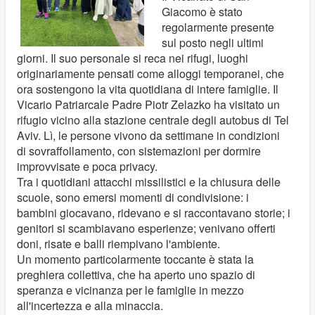
Giacomo è stato
regolarmente presente
sul posto negli ultimi
giorni. Il suo personale si reca nei rifugi, luoghi
originariamente pensati come alloggi temporanei, che
ora sostengono la vita quotidiana di intere famiglie. Il
Vicario Patriarcale Padre Piotr Zelazko ha visitato un
rifugio vicino alla stazione centrale degli autobus di Tel
Aviv. Lì, le persone vivono da settimane in condizioni
di sovraffollamento, con sistemazioni per dormire
improvvisate e poca privacy.
Tra i quotidiani attacchi missilistici e la chiusura delle
scuole, sono emersi momenti di condivisione: i
bambini giocavano, ridevano e si raccontavano storie; i
genitori si scambiavano esperienze; ​​venivano offerti
doni, risate e balli riempivano l'ambiente.
Un momento particolarmente toccante è stata la
preghiera collettiva, che ha aperto uno spazio di
speranza e vicinanza per le famiglie in mezzo
all'incertezza e alla minaccia.