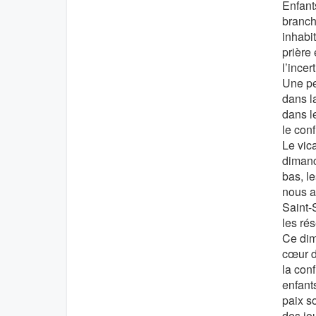
Enfant
branch
inhabi
prière
l’incer
Une pe
dans l
dans le
le conf
Le vica
dimanc
bas, le
nous a
Saint-
les ré
Ce dim
cœur d
la con
enfants
paix s
des jou