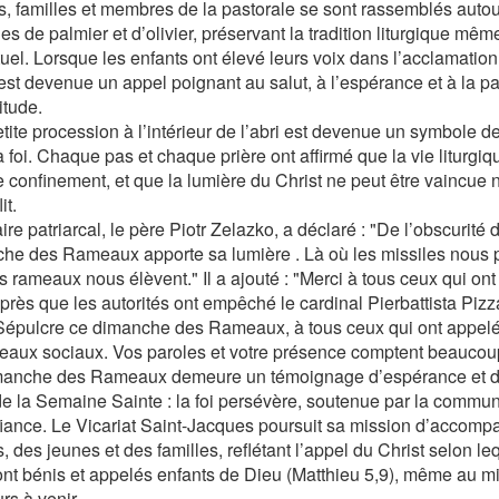
s, familles et membres de la pastorale se sont rassemblés auto
es de palmier et d’olivier, préservant la tradition liturgique mê
tuel. Lorsque les enfants ont élevé leurs voix dans l’acclamatio
 est devenue un appel poignant au salut, à l’espérance et à la p
titude.
tite procession à l’intérieur de l’abri est devenue un symbol
a foi. Chaque pas et chaque prière ont affirmé que la vie liturg
 confinement, et que la lumière du Christ ne peut être vaincue ni
lit.
ire patriarcal, le père Piotr Zelazko, a déclaré : "De l’obscurité de
he des Rameaux apporte sa lumière . Là où les missiles nous p
s rameaux nous élèvent." Il a ajouté : "Merci à tous ceux qui ont
près que les autorités ont empêché le cardinal Pierbattista Pizz
Sépulcre ce dimanche des Rameaux, à tous ceux qui ont appelé, é
seaux sociaux. Vos paroles et votre présence comptent beaucou
anche des Rameaux demeure un témoignage d’espérance et de
e la Semaine Sainte : la foi persévère, soutenue par la commun
fiance. Le Vicariat Saint-Jacques poursuit sa mission d’accom
, des jeunes et des familles, reflétant l’appel du Christ selon le
ont bénis et appelés enfants de Dieu (Matthieu 5,9), même au mil
rs à venir.