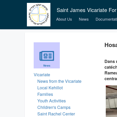
Saint James Vicariate For
About Us
News
Documentat
Hosa
Dans u
News
catéch
Rameau
Vicariate
centra
News from the Vicariate
Local Kehillot
Families
Youth Activities
Children's Camps
Saint Rachel Center