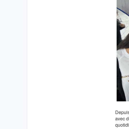
Depuis
avec de
quotid