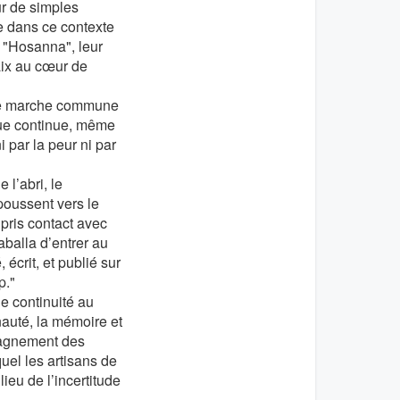
ur de simples
me dans ce contexte
n "Hosanna", leur
aix au cœur de
e de marche commune
ique continue, même
 par la peur ni par
 l’abri, le
oussent vers le
 pris contact avec
aballa d’entrer au
crit, et publié sur
p."
 continuité au
auté, la mémoire et
pagnement des
quel les artisans de
ieu de l’incertitude