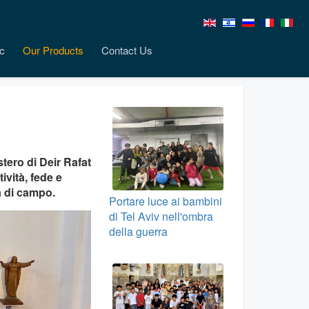
c
Our Products
Contact Us
stero di Deir Rafat
tività, fede e
a di campo.
Portare luce ai bambini
di Tel Aviv nell'ombra
della guerra