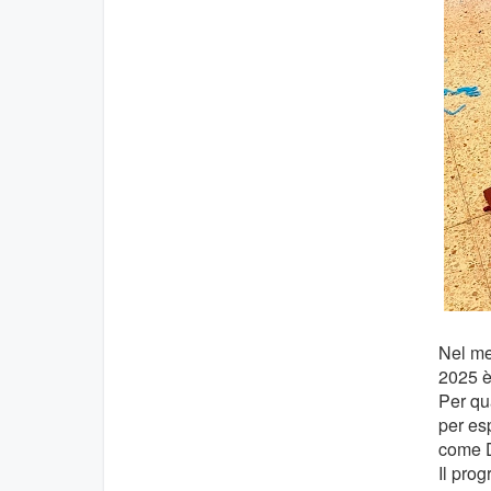
Nel mez
2025 è
Per qua
per esp
come D
Il pro