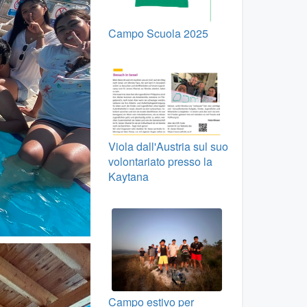
Campo Scuola 2025
Viola dall'Austria sul suo
volontariato presso la
Kaytana
Campo estivo per