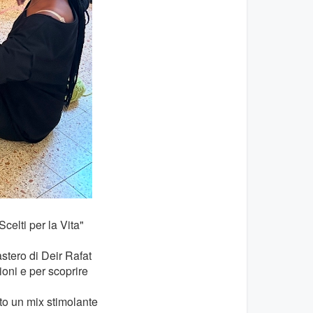
celti per la Vita"
astero di Deir Rafat
ioni e per scoprire
to un mix stimolante