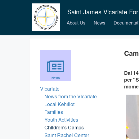
Saint James Vicariate For
About Us
News
Documentat
Camp
Dal 14
News
per "Sc
moment
Vicariate
News from the Vicariate
Local Kehillot
Families
Youth Activities
Children's Camps
Saint Rachel Center