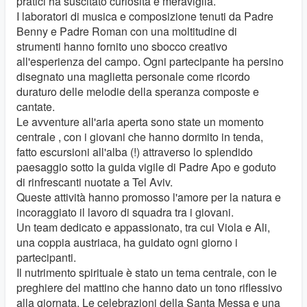
pratici ha suscitato curiosità e meraviglia.
I laboratori di musica e composizione tenuti da Padre
Benny e Padre Roman con una moltitudine di
strumenti hanno fornito uno sbocco creativo
all'esperienza del campo. Ogni partecipante ha persino
disegnato una maglietta personale come ricordo
duraturo delle melodie della speranza composte e
cantate.
Le avventure all'aria aperta sono state un momento
centrale , con i giovani che hanno dormito in tenda,
fatto escursioni all'alba (!) attraverso lo splendido
paesaggio sotto la guida vigile di Padre Apo e goduto
di rinfrescanti nuotate a Tel Aviv.
Queste attività hanno promosso l'amore per la natura e
incoraggiato il lavoro di squadra tra i giovani.
Un team dedicato e appassionato, tra cui Viola e Ali,
una coppia austriaca, ha guidato ogni giorno i
partecipanti.
Il nutrimento spirituale è stato un tema centrale, con le
preghiere del mattino che hanno dato un tono riflessivo
alla giornata. Le celebrazioni della Santa Messa e una