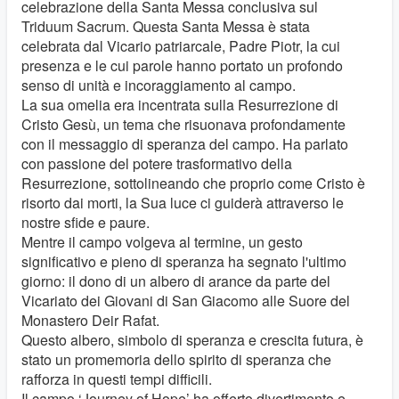
celebrazione della Santa Messa conclusiva sul
Triduum Sacrum. Questa Santa Messa è stata
celebrata dal Vicario patriarcale, Padre Piotr, la cui
presenza e le cui parole hanno portato un profondo
senso di unità e incoraggiamento al campo.
La sua omelia era incentrata sulla Resurrezione di
Cristo Gesù, un tema che risuonava profondamente
con il messaggio di speranza del campo. Ha parlato
con passione del potere trasformativo della
Resurrezione, sottolineando che proprio come Cristo è
risorto dai morti, la Sua luce ci guiderà attraverso le
nostre sfide e paure.
Mentre il campo volgeva al termine, un gesto
significativo e pieno di speranza ha segnato l'ultimo
giorno: il dono di un albero di arance da parte del
Vicariato dei Giovani di San Giacomo alle Suore del
Monastero Deir Rafat.
Questo albero, simbolo di speranza e crescita futura, è
stato un promemoria dello spirito di speranza che
rafforza in questi tempi difficili.
Il campo ‘Journey of Hope’ ha offerto divertimento e