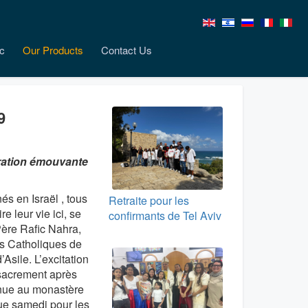
c
Our Products
Contact Us
9
bration émouvante
s en Israël , tous
Retraite pour les
e leur vie ici, se
confirmants de Tel Aviv
Père Rafic Nahra,
es Catholiques de
Asile. L’excitation
 sacrement après
enue au monastère
ue samedi pour les