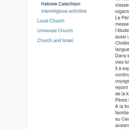
Hebrew Catechism
classe
Interreligious activities
organis
Le Pèr
Local Church
messe 
l’étude
Universal Church
aussi u
Church and Israel
Chréti
langue
Dans s
vies fu
Il a ex
continu
voyage
rejoin
de la 
Pères 
A la f
famill
au Cen
avaient