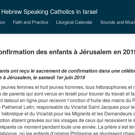
 Hebrew Speaking Catholics in Israel
ion
Faith and Practice
Liturgical Calendar
Sounds and Musi
onfirmation des enfants à Jérusalem en 201
ants ont reçu le sacrement de confirmation dans une célé
le à Jérusalem, le samedi 1er juin 2019
 jeunes femmes et huit jeunes hommes, tous hébraophones et né
 de parents qui sont venus en Israël pour trouver du travail et fair
nt debout en ligne pour recevoir l’onction d’huile des mains du 
e Patriarcal Latin, responsable du Vicariat Saint Jacques pour l
 hébraïque et du Vicariat pour les Migrants et les Demandeurs d’
motion étaient gravées sur les visages de ceux qui recevaient le
préparés ce moment pendant toute une année. La prière s’est t
isbonne, où les enfants d’origine Philippine se réunissent chaq