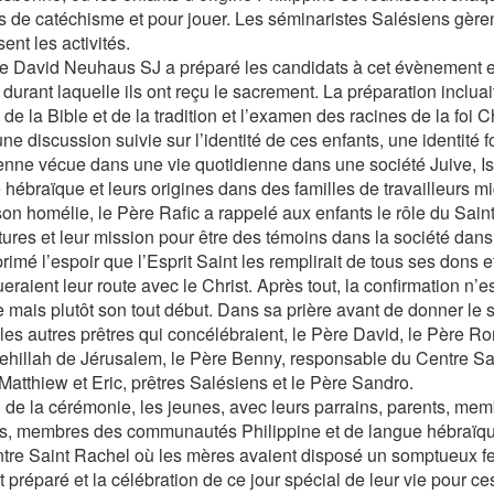
s de catéchisme et pour jouer. Les séminaristes Salésiens gèrent
ent les activités.
e David Neuhaus SJ a préparé les candidats à cet évènement et
durant laquelle ils ont reçu le sacrement. La préparation inclua
 de la Bible et de la tradition et l’examen des racines de la foi 
ne discussion suivie sur l’identité de ces enfants, une identité f
enne vécue dans une vie quotidienne dans une société Juive, I
 hébraïque et leurs origines dans des familles de travailleurs mi
on homélie, le Père Rafic a rappelé aux enfants le rôle du Saint
tures et leur mission pour être des témoins dans la société dans 
primé l’espoir que l’Esprit Saint les remplirait de tous ses dons et
eraient leur route avec le Christ. Après tout, la confirmation n’es
 mais plutôt son tout début. Dans sa prière avant de donner le s
t les autres prêtres qui concélébraient, le Père David, le Père 
kehillah de Jérusalem, le Père Benny, responsable du Centre Sa
Matthiew et Eric, prêtres Salésiens et le Père Sandro.
in de la cérémonie, les jeunes, avec leurs parrains, parents, mem
es, membres des communautés Philippine et de langue hébraïque,
tre Saint Rachel où les mères avaient disposé un somptueux fes
 préparé et la célébration de ce jour spécial de leur vie pour ce