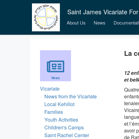
Saint James Vicariate For
About Us
News
Documentat
La c
12 enf
News
et bel
Vicariate
Quatre
News from the Vicariate
enfants
tenaie
Local Kehillot
Vicair
Families
langue
Youth Activities
et l’é
Children's Camps
avoir 
Saint Rachel Center
de Rat