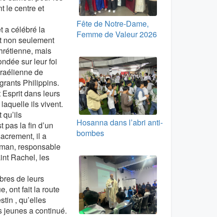
 le centre et
Fête de Notre-Dame,
 a célébré la
Femme de Valeur 2026
it non seulement
Chrétienne, mais
ondée sur leur foi
sraélienne de
grants Philippins.
 Esprit dans leurs
laquelle ils vivent.
 qu’ils
Hosanna dans l’abri anti-
t pas la fin d’un
bombes
acrement, il a
Roman, responsable
int Rachel, les
bres de leurs
 ont fait la route
tin , qu’elles
s jeunes a continué.