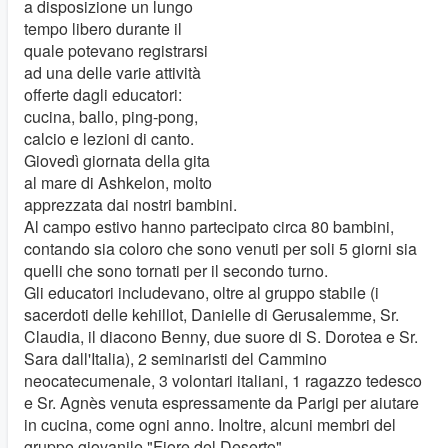
a disposizione un lungo
tempo libero durante il
quale potevano registrarsi
ad una delle varie attività
offerte dagli educatori:
cucina, ballo, ping-pong,
calcio e lezioni di canto.
Giovedì giornata della gita
al mare di Ashkelon, molto
apprezzata dai nostri bambini.
Al campo estivo hanno partecipato circa 80 bambini,
contando sia coloro che sono venuti per soli 5 giorni sia
quelli che sono tornati per il secondo turno.
Gli educatori includevano, oltre al gruppo stabile (i
sacerdoti delle kehillot, Danielle di Gerusalemme, Sr.
Claudia, il diacono Benny, due suore di S. Dorotea e Sr.
Sara dall'Italia), 2 seminaristi del Cammino
neocatecumenale, 3 volontari italiani, 1 ragazzo tedesco
e Sr. Agnès venuta espressamente da Parigi per aiutare
in cucina, come ogni anno. Inoltre, alcuni membri del
gruppo giovanile "Fiore del Deserto".