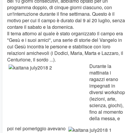
dei 10 giorni consecutivi, abbiamo optato per un
programma doppio, di cinque giorni ciascuno, con
un'interruzione durante il fine settimana. Questo è il
motivo per cui il campo è durato dal 9 al 20 luglio, senza
contare il sabato e la domenica.
Il tema attorno al quale è stato organizzato il campo era
"Gesù e i suoi amici", una serie di storie del Vangelo in
cui Gesù incontra le persone e stabilisce con loro
relazioni amichevoli (i Dodici, Maria, Marta e Lazzaro, il
Centurione, il sordo ...).
Durante la
mattinata i
ragazzi erano
impegnati in
diversi workshop
(lezioni, arte,
scienza, giochi),
fino al momento
della messa, e
poi nel pomeriggio avevano