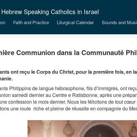
 Hebrew Speaking Catholics in Israel
ion
Faith and Practice
Liturgical Calendar
Sounds and Musi
ière Communion dans la Communauté Phil
ants ont reçu le Corps du Christ, pour la première fois, en la
hanie.
ants Philippins de langue hébraophone, fils d’immigrés, ont reç
ion samedi dernier au Centre e Ratisbonne, après une prépara
une confession le mois dernier. Nous les félicitons de tout cœur 
tons une route riche et pleine de réussite en compagnie du Mes