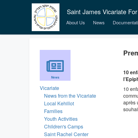
Saint James Vicariate For
About Us
News
Documentat
Prem
10 enf
News
l’Epip
Vicariate
10 enf
News from the Vicariate
commun
après 
Local Kehillot
souhai
Families
Youth Activities
Children's Camps
Saint Rachel Center