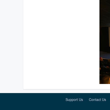
Support Us
Contact Us