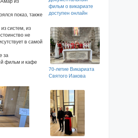
 Амар из
фильм о викариате
доступен онлайн
оялся показ, также
из систем, из
остоинство не
исутствует в самой
е за
ый фильм и кафе
70-летие Викариата
Святого Иакова