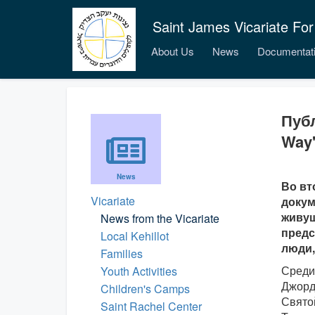
Saint James Vicariate For
About Us
News
Documentat
Публ
Way
News
Во вт
Vicariate
докум
живущ
News from the Vicariate
предс
Local Kehillot
люди,
Families
Среди
Youth Activities
Джордж
Children's Camps
Свято
Saint Rachel Center