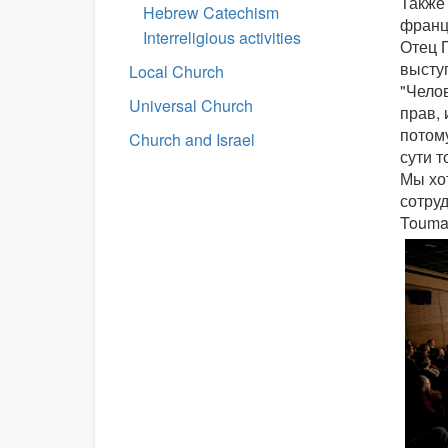
Также
Hebrew Catechism
франц
Interreligious activities
Отец П
выступ
Local Church
"Челов
Universal Church
прав, 
потому
Church and Israel
сути т
Мы хо
сотру
Touma