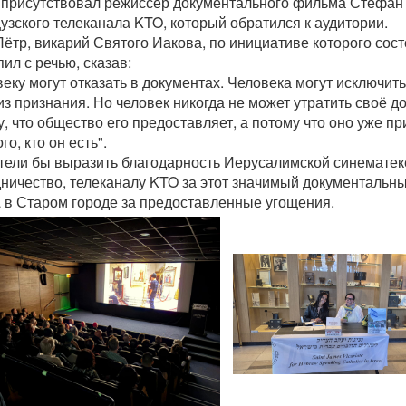
 присутствовал режиссёр документального фильма Стефан
узского телеканала KTO, который обратился к аудитории.
ётр, викарий Святого Иакова, по инициативе которого сост
ил с речью, сказав:
еку могут отказать в документах. Человека могут исключить 
из признания. Но человек никогда не может утратить своё д
, что общество его предоставляет, а потому что оно уже пр
ого, кто он есть".
тели бы выразить благодарность Иерусалимской синематек
дничество, телеканалу KTO за этот значимый документальн
 в Старом городе за предоставленные угощения.