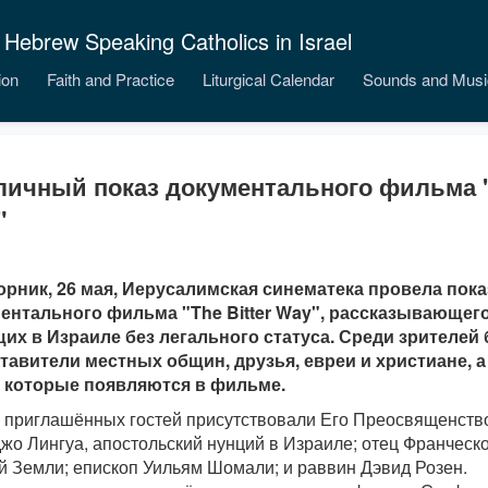
 Hebrew Speaking Catholics in Israel
ion
Faith and Practice
Liturgical Calendar
Sounds and Musi
ичный показ документального фильма "T
"
орник, 26 мая, Иерусалимская синематека провела пока
ентального фильма "The Bitter Way", рассказывающего
их в Израиле без легального статуса. Среди зрителей
тавители местных общин, друзья, евреи и христиане, 
 которые появляются в фильме.
 приглашённых гостей присутствовали Его Преосвященств
о Лингуа, апостольский нунций в Израиле; отец Франческо
й Земли; епископ Уильям Шомали; и раввин Дэвид Розен.