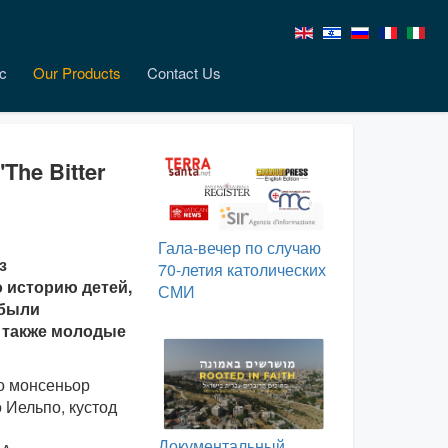
c
Our Products
Contact Us
he Bitter
Гала-вечер по случаю
з
70-летия католических
 историю детей,
СМИ
 были
а также молодые
о монсеньор
 Иельпо, кустод
Документальный