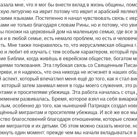
азала мне, что я мог бы внести вклад в жизнь общины, пом
кую литургию на иврит потому что иврит и арабский являю
скими языками. Постепенно я начал чувствовать связь с и
ми не только благодаря словам Рины, но и потому, что уви
 похожи на церковный дом на маленькую семью, где все зн
ак и в любой семье, есть немало проблем, но есть и человеч
ть. Мне также понравилось то, что иерусалимская община 
ю и любит её изучать с тем особым характером, который пр
ние Библии, когда живёшь в еврейском обществе, богатом 
циями толкования. Эта глубокая связь со Священным Писа
ркви, и я надеюсь, что она никогда не исчезнет в наших об
 аспект, который впечатлил меня ещё до того, как я стал в
и который затем занимал меня в годы моего служения, это р
нтами и просителями убежища. Эта работа началась с отца
временем развивалась. Бремя, которое взял на себя викари
лым, особенно до того, как нынешний Патриарх создал нов
щённый мигрантам и просителям убежища. И всё же все мы
ство благословений благодаря отношениям, которые сложил
и мигрантов и их детьми. Об этом можно сказать многое, но
ркнуть один момент: прежде чем мы начали вкладываться в 