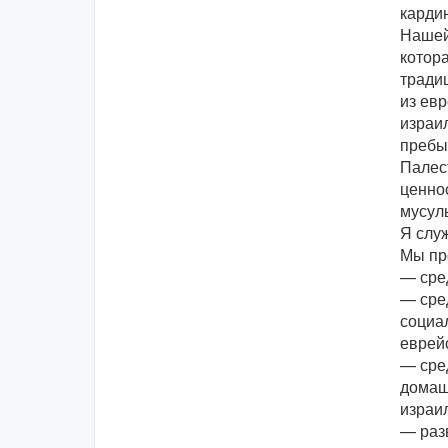
карди
Нашей
котора
традиц
из евр
израи
пребы
Палес
ценнос
мусул
Я служ
Мы пр
— сред
— сре
социа
еврей
— сре
домашн
израи
— раз