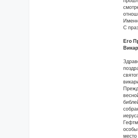
прошло
смотр
отнош
Именно
С пра
Его П
Викар
Здравс
поздр
свято
викари
Прежд
весной
библе
собран
иерус
Гефтма
особым
место 