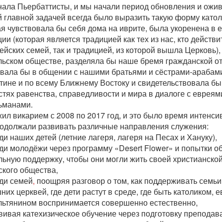
нала Пьербаттисты, и мы начали период обновления и ожив
 главной задачей всегда было выразить такую форму катол
я чувствовала бы себя дома на иврите, была укоренена в 
ии (которая является традицией как тех из нас, кто действ
ейских семей, так и традицией, из которой вышла Церковь),
льском обществе, разделяла бы наше бремя гражданской от
вала бы в общении с нашими братьями и сёстрами-арабами
тине и по всему Ближнему Востоку и свидетельствовала бы
тях равенства, справедливости и мира в диалоге с евреям
ьманами.
ил викарием с 2008 по 2017 год, и это было время интенси
одолжали развивать различные направления служения:
и наших детей (летние лагеря, лагеря на Песах и Хануку),
ди молодёжи через программу «Desert Flower» и попытки о
льную поддержку, чтобы они могли жить своей христианско
ского общества,
ди семей
,
поощряя разговор о том, как поддерживать семьи
их церквей, где дети растут в среде, где быть католиком, 
льтянином воспринимается совершенно естественно,
вивая катехизическое обучение через подготовку преподава