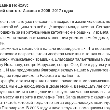
Давид Нойхаус
ий святого Иакова в 2009–2017 годах
есят лет
-
это уже пенсионный возраст в жизни человека, но
ианской общины это всё ещё возраст младенчества. Сегодня
годарить за ивритоязычные католические общины Израиля, 
 для меня «кехилла» моим маленьким уголком в моём доме,
вь.
акомился с кехиллой в начале восьмидесятых. Что поразил
остковом возрасте, это атмосфера молитвы и то, как она в
асной музыкальной традиции. Благодаря талантливым муз
цу Йоханану, сестре Маруссии, сестре Оре, Лее и другим у
о… И мы продолжаем благодаря вкладу наших музыкантов 
ледние годы епископа Рафика и отца Бенни.
 крещён, а затем принял первое причастие и миропомазание
когда мы ещё находились в Доме Исайи. Двенадцать лет спус
рукоположили в священники в окружении членов кехиллы, и
 мессу на иврите в колледже Terra Santa вместе с кардина
ттистой, который тогда отвечал за иерусалимскую кехиллу,
 Патриархом. В 2005 году я начал служить помощником тог