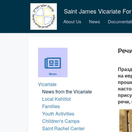
Saint James Vicariate For
About Us
News
Documentat
Речи
Празд
News
на ив
проше
Vicariate
насто
News from the Vicariate
прису
Local Kehillot
речи,
Families
Youth Activities
Children's Camps
Saint Rachel Center