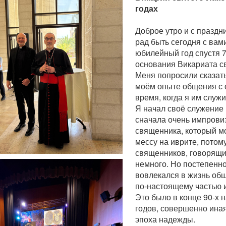
годах
Доброе утро и с праздн
рад быть сегодня с вами
юбилейный год спустя 7
основания Викариата с
Меня попросили сказать
моём опыте общения с 
время, когда я им служи
Я начал своё служение
сначала очень импрови
священника, который м
мессу на иврите, потому
священников, говорящи
немного. Но постепенно
вовлекался в жизнь общ
по-настоящему частью 
Это было в конце 90-х 
годов, совершенно иная
эпоха надежды.