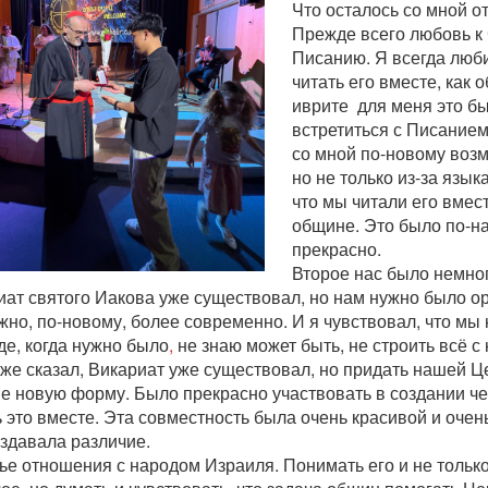
Что осталось со мной о
Прежде всего любовь 
Писанию. Я всегда люб
читать его вместе, как 
иврите
для меня это б
встретиться с Писанием
со мной по-новому возм
но не только из-за язык
что мы читали его вмест
общине. Это было по-н
прекрасно.
Второе нас было немног
ат святого Иакова уже существовал, но нам нужно было ор
но, по-новому, более современно. И я чувствовал, что мы
де, когда нужно было
,
не знаю может быть, не строить всё с 
уже сказал, Викариат уже существовал, но придать нашей Ц
е новую форму. Было прекрасно участвовать в создании чег
 это вместе. Эта совместность была очень красивой и оче
оздавала различие.
ье отношения с народом Израиля. Понимать его и не только