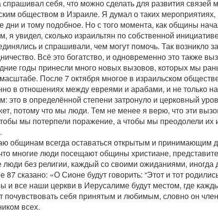
а спрашивал себя, что можно сделать для развития связей
ким обществом в Израиле. Я думал о таких мероприятиях, к
 дни и тому подобное. Но с того момента, как общины нач
, я увидел, сколько израильтян по собственной инициативе
единялись и спрашивали, чем могут помочь. Так возникло з
ничество. Всё это богатство, и одновременно это также выз
дние годы принесли много новых вызовов, которых мы рань
 масштабе. После 7 октября многое в израильском обществе
нно в отношениях между евреями и арабами, и не только н
м: это в определённой степени затронуло и церковный уров
ет, потому что мы люди. Тем не менее я верю, что эти выз
чтобы мы потерпели поражение, а чтобы мы преодолели их 
.
аю общинам всегда оставаться открытым и принимающим д
 что многие люди посещают общины христиане, представите
е люди без религии, каждый со своими ожиданиями, иногда
 87 сказано: «О Сионе будут говорить: “Этот и тот родились
ы и все наши церкви в Иерусалиме будут местом, где каж
т почувствовать себя принятым и любимым, словно он член
ником всех.