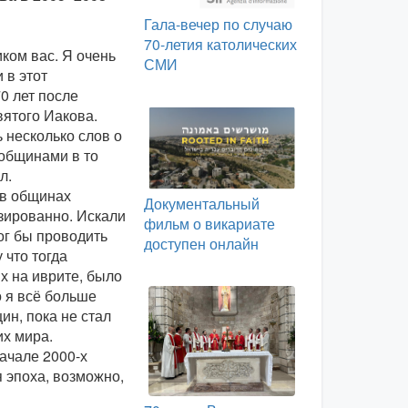
Гала-вечер по случаю
70-летия католических
иком вас. Я очень
СМИ
 в этот
0 лет после
вятого Иакова.
 несколько слов о
общинами в то
л.
 в общинах
Документальный
зированно. Искали
фильм о викариате
ог бы проводить
доступен онлайн
 что тогда
х на иврите, было
 я всё больше
ин, пока не стал
их мира.
начале 2000-х
 эпоха, возможно,