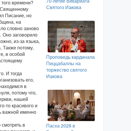
70-летие Викариата
т того времени?
Святого Иакова
к Священному
ил Писание, но
община, на
ыло словно заново
. Оно заговорило
ожно, из-за языка,
а. Также потому,
е, в особой
Проповедь кардинала
астоящему
Пиццабаллы на
торжество святого
о. И тогда
Иакова
ганизовать его,
 находимся в
нуля, потому что,
еркви, нашей
о-то красивого и
нь важной именно
 смотреть в
Пасха 2026 в