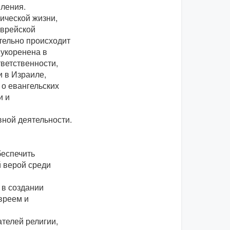
ления.
ической жизни,
еврейской
ительно происходит
 укоренена в
ветственности,
 в Израиле,
 о евангельских
и и
вной деятельности.
беспечить
й верой среди
 в создании
евреем и
телей религии,