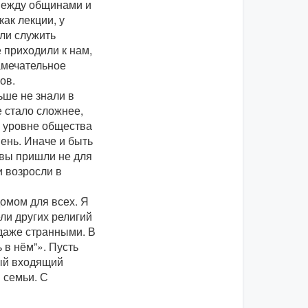
 между общинами и
ак лекции, у
али служить
 приходили к нам,
амечательное
ов.
ше не знали в
 стало сложнее,
а уровне общества
ень. Иначе и быть
овы пришли не для
и возросли в
омом для всех. Я
ли других религий
 даже странными. В
 в нём”». Пусть
дый входящий
 семьи. С