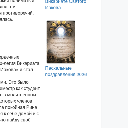
ркви понимать и
Викариате Святого
дня эти
Иакова
м противоречий.
ялась.
сердечные
0-летия Викариата
Пасхальные
 Иакова» и стал
поздравления 2026
ами. Это было
еместр как студент
ть в молитвенном
екоторых членов
ла покойная Рина
 к себе домой и с
ьно найду своё