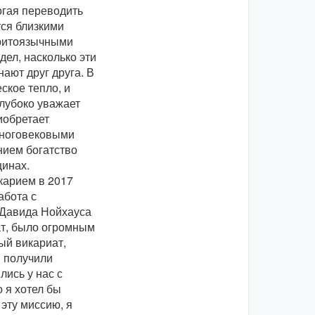
огая переводить
тся близкими
вритоязычными
дел, насколько эти
ают друг друга. В
еское тепло, и
глубоко уважает
иобретает
многовековыми
нием богатство
щинах.
икарием в 2017
абота с
 Давида Нойхауса
ат, было огромным
ый викариат,
 получили
ись у нас с
 я хотел бы
эту миссию, я