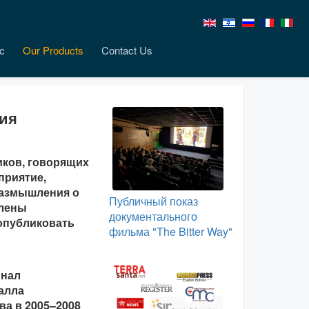
c
Our Products
Contact Us
тия
иков, говорящих
приятие,
размышления о
Публичный показ
влены
документального
опубликовать
фильма "The Bitter Way"
инал
алла
ва в 2005–2008