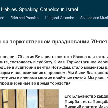
 Hebrew Speaking Catholics in Israel
ion
Faith and Practice
Liturgical Calendar
Sounds and Musi
 на торжественном праздновании 70-ле
нование 70-летия Викариата святого Иакова для катол
рите, состоялось в субботу, 2 мая. Торжественное меро
дшее в аудитории центра Нотр-Дам, стало моментом 
ящем и воспоминания о прошлом. Мы были благосло
тствием и словами многих почётных гостей. Мы рады 
 произнесённые во время торжества.
Его Блаженство кард
Пьербаттиста Пиццаб
Викарий святого Иако