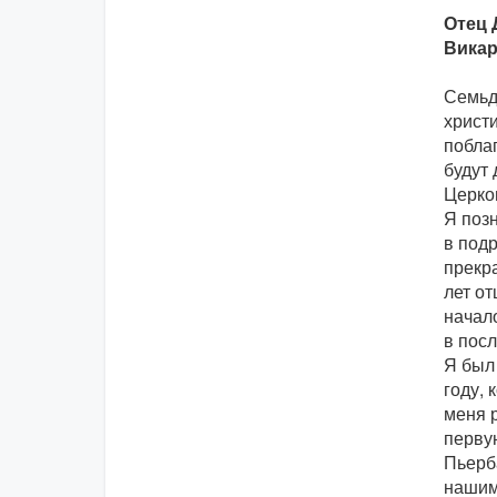
Отец 
Викар
Семьд
христ
побла
будут
Церко
Я позн
в подр
прекр
лет от
начал
в пос
Я был
году, 
меня 
первую
Пьерба
нашим