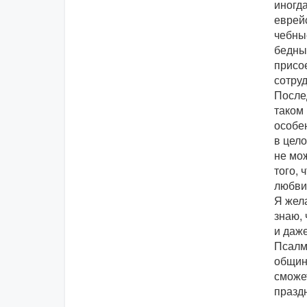
иногд
еврейс
чебные
бедным
присо
сотруд
После
таком
особе
в цело
не мож
того, 
любви
Я жел
знаю,
и даж
Псалме
общин
сможе
празд