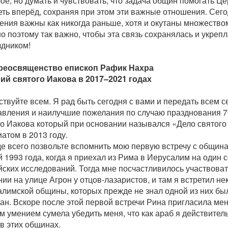
е, но думать и чувствовать, что задача общин помогать Це
еть вперёд, сохраняя при этом эти важные отношения. Сего
ения важны как никогда раньше, хотя и окутаны множество
 поэтому так важно, чтобы эта связь сохранялась и укрепл
здником!
реосвященство епископ Рафик Нахра
ий святого Иакова в 2017–2021 годах
твуйте всем. Я рад быть сегодня с вами и передать всем 
авления и наилучшие пожелания по случаю празднования 7
го Иакова который при основании назывался «Дело святого
атом в 2013 году.
е всего позвольте вспомнить мою первую встречу с общин
 1993 года, когда я приехал из Рима в Иерусалим на один с
йских исследований. Тогда мне посчастливилось участвова
ии на улице Агрон у отцов-лазаристов, и там я встретил н
алимской общины, которых прежде не знал одной из них бы
н. Вскоре после этой первой встречи Рина пригласила меня
 умением сумела убедить меня, что как араб я действител
в этих общинах.