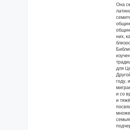
Она ск
латинс
семит
община
общины
них, к
близос
Библи
изуче
тради
для Це
Другой
году, 
мигра
и со 
и тяжё
посвя
множе
семьям
подче