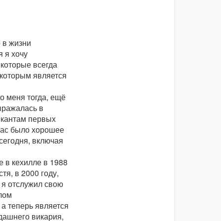
 в жизни
 я хочу
которые всегда
 которым является
о меня тогда, ещё
ыражалась в
ыкантам первых
 нас было хорошее
сегодня, включая
 в кехилле в 1988
тя, в 2000 году,
 я отслужил свою
лом
 а теперь является
дашнего викария,