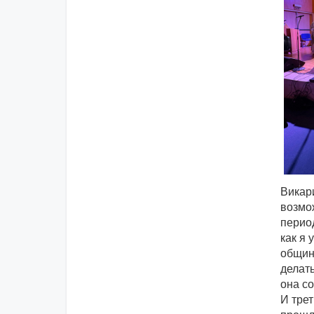
Викари
возмож
перио
как я 
общин
делать
она с
И трет